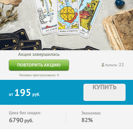
Акция завершилась
22
ПОВТОРИТЬ АКЦИЮ
Купили:
Человек проголосовало: 0
КУПИТЬ
195
от
руб.
Цена без скидки:
Экономия:
6790
82%
руб.