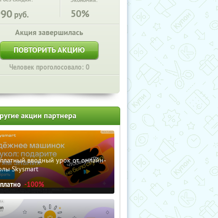
Экономия:
990
50%
руб.
Акция завершилась
ПОВТОРИТЬ АКЦИЮ
Человек проголосовало: 0
ругие акции партнера
сплатный вводный урок от онлайн-
олы Skysmart
сплатно
-100%