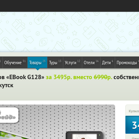
1
31
25
13
12
16
6
Обучение
Товары
Туры
Услуги
Отели
Дети
Промокоды
ов «EBook G128»
за 3495р. вместо
6990
р.
собствен
кутск
Купил
3
Цена