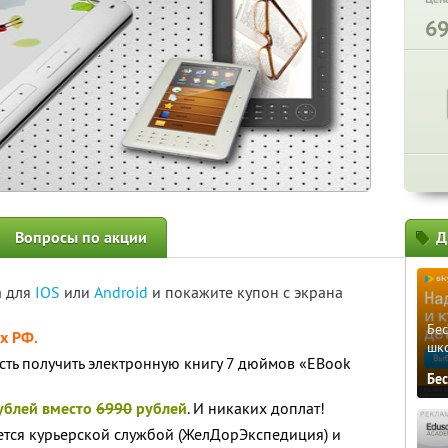
6
Вопросы по акции
Д
а для
IOS
или
Android
и покажите купон с экрана
Бе
х РФ.
шк
ть получить электронную книгу 7 дюймов «EBook
Бе
ублей вместо
6990
рублей
. И никаких доплат!
ется курьерской службой (ЖелДорЭкспедиция) и