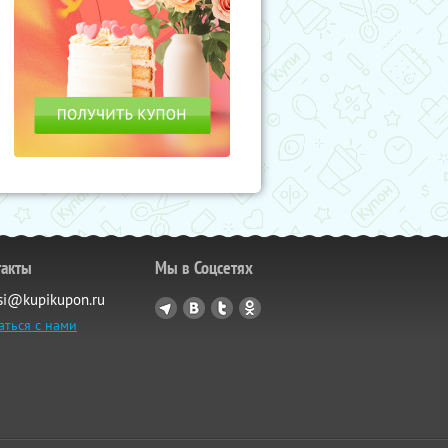
такты
Мы в Соцсетях
si@kupikupon.ru
аться с нами