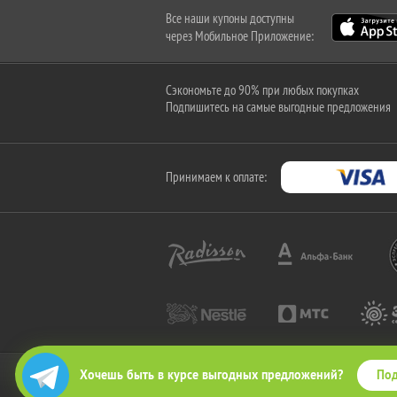
Все наши купоны доступны
через Мобильное Приложение:
Сэкономьте до 90% при любых покупках
Подпишитесь на самые выгодные предложения
Принимаем к оплате:
Под
Хочешь быть в курсе выгодных предложений?
2010-2026 © КупиКупон. Все права защищены.
Все права на товарный знак "КупиКупон" и на сайт