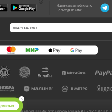
Ищите скидки поблизости,
не выходя из чата:
писаться
 www.kupikupon.ru принадлежат OOO «Агентство цифровых решений» ИНН 7705523387, ОГРН