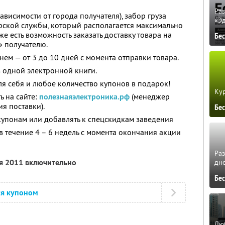
Ра
зависимости от города получателя), забор груза
«Э
ерской службы, который располагается максимально
же есть возможность заказать доставку товара на
Бе
» получателю.
нем — от 3 до 10 дней с момента отправки товара.
з одной электронной книги.
ля себя и любое количество купонов в подарок!
Кур
 на сайте:
полезнаяэлектроника.рф
(менеджер
ия поставки).
Бе
купонам или добавлять к спецскидкам заведения
в течение 4 – 6 недель с момента окончания акции
Ра
ря 2011 включительно
дне
Бе
ся купоном
Люб