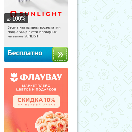
100
%
до
Бесплатная изящная подвеска или
13:15:59
Получили:
73
скидка 500р. в сети ювелирных
Россия
магазинов SUNLIGHT
Бесплатно