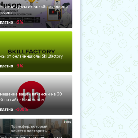
зличные курсы от онлайн-академии
дюсон»
сплатно
-5%
сы от онлайн-школы Skillfactory
сплатно
-5%
змещение вашей вакансии на 30
й на сайте HeadHunter
сплатно
-100%
ой трансфер от сервиса заказа