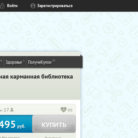
Войти
Зарегистрироваться
48
1
83
Здоровье
ПолучиКупон
ная карманная библиотека
17
(0)
и:
495
КУПИТЬ
руб.
 без скидки: