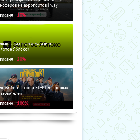
нсферов из аэропортов i'way
сплатно
-10%
вый заказ в сети магазинов
олотое Яблоко»
сплатно
-20%
дней бесплатно в START для новых
льзователей
сплатно
-100%