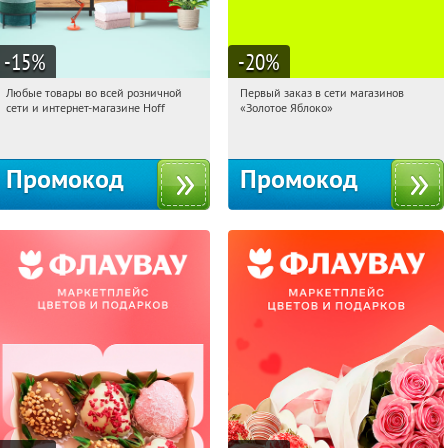
-15
%
-20
%
Любые товары во всей розничной
Первый заказ в сети магазинов
13:15:59
Получили:
83
13:15:59
Получи первым!
сети и интернет-магазине Hoff
«Золотое Яблоко»
Москва, 1-й Волоколамский проезд,
Россия
10с1
Промокод
Промокод