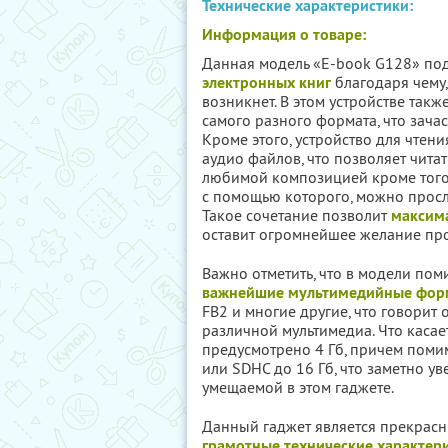
Технические характеристики:
Информация о товаре:
Данная модель «E-book G128» по
электронных книг
благодаря чему,
возникнет. В этом устройстве так
самого разного формата, что зача
Кроме этого, устройство для чте
аудио файлов, что позволяет читат
любимой композицией кроме того
с помощью которого, можно прос
Такое сочетание позволит
максима
оставит огромнейшее желание прод
Важно отметить, что в модели по
важнейшие мультимедийные фор
FB2 и многие другие, что говорит
различной мультимедиа. Что касает
предусмотрено 4 Гб, причем помим
или SDHC до 16 Гб, что заметно ув
умещаемой в этом гаджете.
Данный гаджет является прекрас
грамотные технические характери