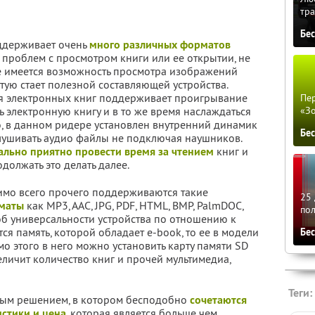
тра
Бе
ддерживает очень
много различных форматов
 проблем с просмотром книги или ее открытии, не
же имеется возможность просмотра изображений
стую стает полезной составляющей устройства.
ния электронных книг поддерживает проигрывание
Пер
ь электронную книгу и в то же время наслаждаться
«З
, в данном ридере установлен внутренний динамик
Бе
лушивать аудио файлы не подключая наушников.
льно приятно провести время за чтением
книг и
олжать это делать далее.
мимо всего прочего поддерживаются такие
25 
маты
как MP3, AAC, JPG, PDF, HTML, BMP, PalmDOC,
по
 об универсальности устройства по отношению к
ся память, которой обладает e-book, то ее в модели
Бе
о этого в него можно установить карту памяти SD
еличит количество книг и прочей мультимедиа,
Теги:
ным решением, в котором бесподобно
сочетаются
стики и цена
, которая является больше чем