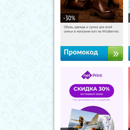
-30
%
Обувь, одежда и сумки для всей
13:15:59
Получили:
1
семьи в магазине kari на Wildberries
Россия
Промокод