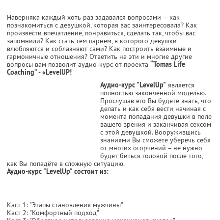
Наверняка каждый хоть раз задавался вопросами — как
познакомиться с девушкой, которая вас заинтересовала? Как
произвести впечатление, понравиться, сделать так, чтобы вас
запомнили? Как стать тем парнем, в которого девушки
влюбляются и соблазняют сами? Как построить взаимные и
гармоничные отношения? Ответить на эти и многие другие
вопросы вам позволит аудио-курс от проекта
“Tomas Life
Coaching” - «LevelUP!
Аудио-курс "LevelUp"
является
полностью законченной моделью.
Прослушав его Вы будете знать, что
делать и как себя вести начиная с
момента попадания девушки в поле
вашего зрения и заканчивая сексом
с этой девушкой. Вооружившись
знаниями Вы сможете уберечь себя
от многих огорчений – не нужно
будет биться головой после того,
как Вы попадёте в сложную ситуацию.
Аудио-курс "LevelUp" состоит из:
Каст 1: "Этапы становления мужчины"
Каст 2: "Комфортный подход"