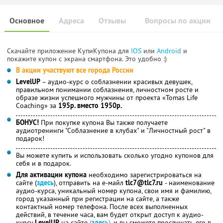
Основное
Адреса
Отзывы
Вопросы по акции
Скачайте приложение КупиКупона для
IOS
или
Android
и
покажите купон с экрана смартфона. Это удобно :)
В акции участвуют все города России
LevelUP
– аудио-курс о соблазнении красивых девушек,
правильном понимании соблазнения, личностном росте и
образе жизни успешного мужчины от проекта «Tomas Life
Coaching» за
195р. вместо 1950р.
БОНУС!
При покупке купона Вы также получаете
аудиотренинги "Соблазнение в клубах" и "Личностный рост" в
подарок!
Вы можете купить и использовать сколько угодно купонов для
себя и в подарок.
Для активации купона
необходимо зарегистрироваться на
сайте (
здесь
), отправить на е-майл
tlc7@tlc7.ru
- наименование
аудио-курса, уникальный номер купона, свои имя и фамилию,
город указанный при регистрации на сайте, а также
контактный номер телефона. После всех выполненных
действий, в течение часа, вам будет открыт доступ к аудио-
курсу
LevelUP
на сайте
(
здесь
)
, и вы сможете прослушать его в