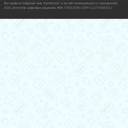
Все права на товарный знак "КупиКупон" и на сайт www.kupikupon.ru принадлежат
OOO «Агентство цифровых решений» ИНН 7705523387, ОГРН 1127747063212