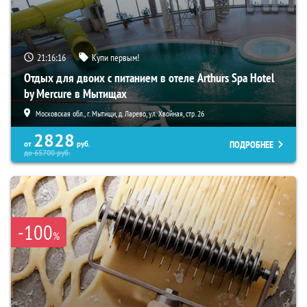
21:16:14
Купи первым!
Отдых для двоих с питанием в отеле Arthurs Spa Hotel
by Mercure в Мытищах
Московская обл., г. Мытищи, д. Ларево, ул. Хвойная, стр. 26
2828
ПОДРОБНЕЕ
от
руб.
до
65700
руб.
-100
%