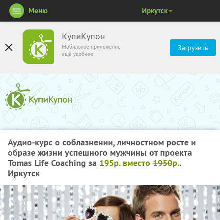
Меню
Иркутск
КупиКупон
Мобильное приложение
Загрузить
ещё удобнее
Аудио-курс о соблазнении, личностном росте и
образе жизни успешного мужчины от проекта
Tomas Life Coaching за
195р. вместо
1950
р.
.
Иркутск