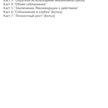
Каст 3: "Обратное использование механизмов-сцепок"
Каст 4: "Объём соблазнения"
Каст 5: "Заключение. Рекомендации к действиям"
Каст 6: "Соблазнение в клубах" (bonus)
Каст 7: "Личностный рост" (bonus)