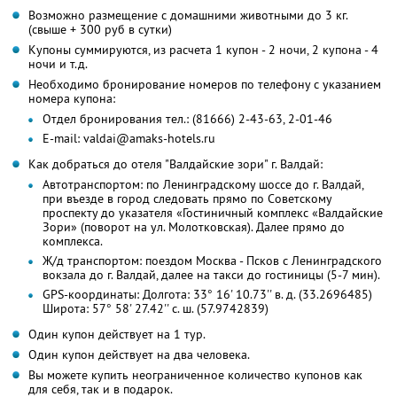
Возможно размещение с домашними животными до 3 кг.
(свыше + 300 руб в сутки)
Купоны суммируются, из расчета 1 купон - 2 ночи, 2 купона - 4
ночи и т.д.
Необходимо бронирование номеров по телефону с указанием
номера купона:
Отдел бронирования тел.: (81666) 2-43-63, 2-01-46
E-mail: valdai@amaks-hotels.ru
Как добраться до отеля "Валдайские зори" г. Валдай:
Автотранспортом: по Ленинградскому шоссе до г. Валдай,
при въезде в город следовать прямо по Советскому
проспекту до указателя «Гостиничный комплекс «Валдайские
Зори» (поворот на ул. Молотковская). Далее прямо до
комплекса.
Ж/д транспортом: поездом Москва - Псков с Ленинградского
вокзала до г. Валдай, далее на такси до гостиницы (5-7 мин).
GPS-координаты: Долгота: 33° 16' 10.73'' в. д. (33.2696485)
Широта: 57° 58' 27.42'' с. ш. (57.9742839)
Один купон действует на 1 тур.
Один купон действует на два человека.
Вы можете купить неограниченное количество купонов как
для себя, так и в подарок.