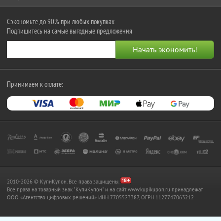
Сэкономьте до 90% при любых покупках
Подпишитесь на самые выгодные предложения
Принимаем к оплате:
2010-2026 © КупиКупон. Все права защищены.
Все права на товарный знак "КупиКупон" и на сайт www.kupikupon.ru принадлежат
OOO «Агентство цифровых решений» ИНН 7705523387, ОГРН 1127747063212