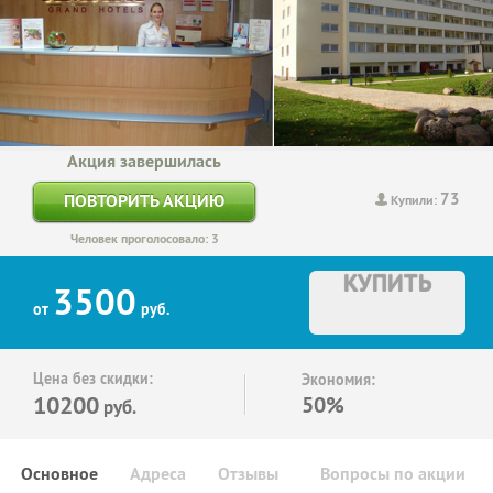
Акция завершилась
73
ПОВТОРИТЬ АКЦИЮ
Купили:
Человек проголосовало: 3
КУПИТЬ
3500
от
руб.
Цена без скидки:
Экономия:
10200
50%
руб.
Основное
Адреса
Отзывы
Вопросы по акции