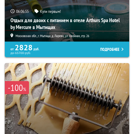
06:06:54
Купи первым!
Отдых для двоих с питанием в отеле Arthurs Spa Hotel
by Mercure в Мытищах
Московская обл., г. Мытищи, д. Ларево, ул. Хвойная, стр. 26
2828
ПОДРОБНЕЕ
от
руб.
до
65700
руб.
-100
%