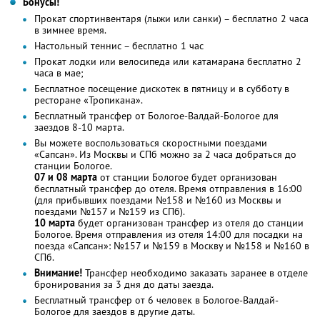
Бонусы!
Прокат спортинвентаря (лыжи или санки) – бесплатно 2 часа
в зимнее время.
Настольный теннис – бесплатно 1 час
Прокат лодки или велосипеда или катамарана бесплатно 2
часа в мае;
Бесплатное посещение дискотек в пятницу и в субботу в
ресторане «Тропикана».
Бесплатный трансфер от Бологое-Валдай-Бологое для
заездов 8-10 марта.
Вы можете воспользоваться скоростными поездами
«Сапсан». Из Москвы и СПб можно за 2 часа добраться до
станции Бологое.
07 и 08 марта
от станции Бологое будет организован
бесплатный трансфер до отеля. Время отправления в 16:00
(для прибывших поездами №158 и №160 из Москвы и
поездами №157 и №159 из СПб).
10 марта
будет организован трансфер из отеля до станции
Бологое. Время отправления из отеля 14:00 для посадки на
поезда «Сапсан»: №157 и №159 в Москву и №158 и №160 в
СПб.
Внимание!
Трансфер необходимо заказать заранее в отделе
бронирования за 3 дня до даты заезда.
Бесплатный трансфер от 6 человек в Бологое-Валдай-
Бологое для заездов в другие даты.