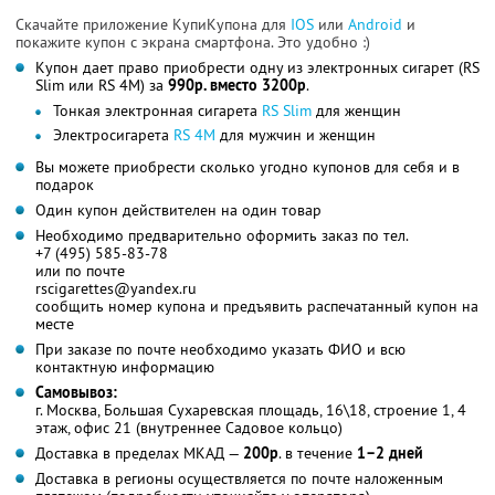
Скачайте приложение КупиКупона для
IOS
или
Android
и
покажите купон с экрана смартфона. Это удобно :)
Купон дает право приобрести одну из электронных сигарет (RS
Slim или RS 4M) за
990р. вместо 3200р
.
Тонкая электронная сигарета
RS Slim
для женщин
Электросигарета
RS 4M
для мужчин и женщин
Вы можете приобрести сколько угодно купонов для себя и в
подарок
Один купон действителен на один товар
Необходимо предварительно оформить заказ по тел.
+7 (495) 585-83-78
или по почте
rscigarettes@yandex.ru
сообщить номер купона и предъявить распечатанный купон на
месте
При заказе по почте необходимо указать ФИО и всю
контактную информацию
Самовывоз:
г. Москва, Большая Сухаревская площадь, 16\18, строение 1, 4
этаж, офис 21 (внутреннее Садовое кольцо)
Доставка в пределах МКАД —
200р
. в течение
1–2 дней
Доставка в регионы осуществляется по почте наложенным