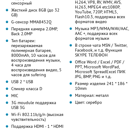
H.264, VP8, RV, WMV, AVS,
сенсорный
H.263, MPEG4 etc1080P,
Жесткий диск 8GB (до 32
YouTube, 720P, HTML5,
GB)
Flash10.3, поддержка всех
форматов видео
G-сенсор MMA8452Q
Музыка MP3/WMA/WAV/AAC,
Передняя камера 2.0MP,
AAC +, поддержка всех
Back 2.0MP
форматов музыки
Тип батареи:
В строке чата MSN / Twitter,
перезаряжаемая
Facebook, и т.д. Функция
полимерная батарея,
SKYPE ТЕЛЕФОН
8000mAh, 10 часов для
воспроизведения музыки,
Office Word / Excel / PDF /
4 часа для
PPT, Microsoft WordPad,
воспроизведения видео, 5
Microsoft SpreadExcel ПИК
часов для sufering
JPG, BMP, PNG и т.д.
USB 2 * USB
Размер изделия 241 * 186 *
10mm
Спикер класса D
Материал: металл
MIC
Цвет: серебро
3G moudule поддержка
USB 3G
Wi-Fi 802.11b/g/n (высокая
чувствительность)
Поддержка HDMI - 1 * HDMI