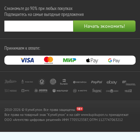
Сэкономьте до 90% при любых покупках
Подпишитесь на самые выгодные предложения
Принимаем к оплате:
2010-2026 © КупиКупон. Все права защищены.
Все права на товарный знак "КупиКупон" и на сайт www.kupikupon.ru принадлежат
OOO «Агентство цифровых решений» ИНН 7705523387, ОГРН 1127747063212