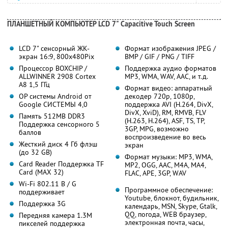
ПЛАНШЕТНЫЙ КОМПЬЮТЕР LCD 7" Capacitive Touch Screen
LCD 7" сенсорный ЖК-
Формат изображения JPEG /
экран 16:9, 800x480Pix
BMP / GIF / PNG / TIFF
Процессор BOXCHIP /
Поддержка аудио форматов
ALLWINNER 2908 Cortex
MP3, WMA, WAV, AAC, и т.д.
A8 1,5 ГГц
Формат видео: аппаратный
OP системы Android от
декодер 720p, 1080p,
Google СИСТЕМЫ 4,0
поддержка AVI (H.264, DivX,
DivX, XviD), RM, RMVB, FLV
Память 512MB DDR3
(H.263, H.264), ASF, TS, TP,
Поддержка сенсорного 5
3GP, MPG, возможно
баллов
воспроизведение во весь
Жесткий диск 4 Гб флэш
экран
(до 32 GB)
Формат музыки: MP3, WMA,
Card Reader Поддержка TF
MP2, OGG, AAC, M4A, MA4,
Card (MAX 32)
FLAC, APE, 3GP, WAV
Wi-Fi 802.11 B / G
Программное обеспечение:
поддерживает
Youtube, блокнот, будильник,
Поддержка 3G
календарь, MSN, Skype, Gtalk,
QQ, погода, WEB браузер,
Передняя камера 1.3M
электронная почта, часы,
пикселей поддержка