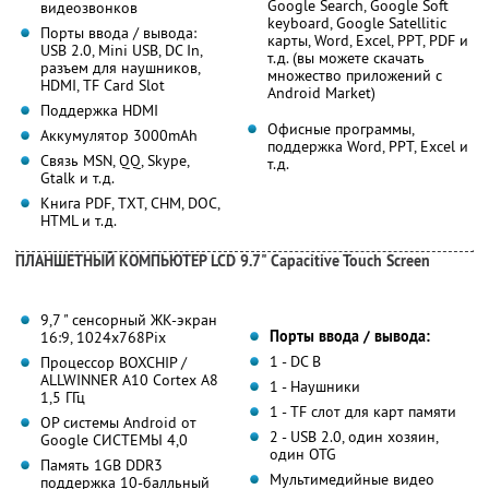
Google Search, Google Soft
видеозвонков
keyboard, Google Satellitic
Порты ввода / вывода:
карты, Word, Excel, PPT, PDF и
USB 2.0, Mini USB, DC In,
т.д. (вы можете скачать
разъем для наушников,
множество приложений с
HDMI, TF Card Slot
Android Market)
Поддержка HDMI
Офисные программы,
Аккумулятор 3000mAh
поддержка Word, PPT, Excel и
Связь MSN, QQ, Skype,
т.д.
Gtalk и т.д.
Книга PDF, TXT, CHM, DOC,
HTML и т.д.
ПЛАНШЕТНЫЙ КОМПЬЮТЕР LCD 9.7" Capacitive Touch Screen
9,7 " сенсорный ЖК-экран
Порты ввода / вывода:
16:9, 1024x768Pix
1 - DC В
Процессор BOXCHIP /
ALLWINNER A10 Cortex A8
1 - Наушники
1,5 ГГц
1 - TF слот для карт памяти
OP системы Android от
2 - USB 2.0, один хозяин,
Google СИСТЕМЫ 4,0
один OTG
Память 1GB DDR3
Мультимедийные видео
поддержка 10-балльный