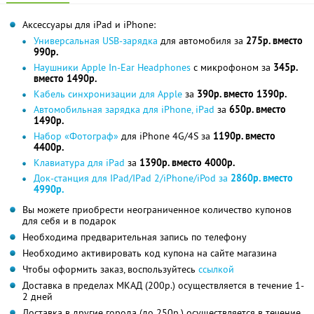
Аксессуары для iPad и iPhone:
Универсальная USB-зарядка
для автомобиля за
275р. вместо
990р.
Наушники Apple In-Ear Headphones
c микрофоном за
345р.
вместо 1490р.
Кабель синхронизации для Apple
за
390р. вместо 1390р.
Автомобильная зарядка для iPhone, iPad
за
650р. вместо
1490р.
Набор «Фотограф»
для iPhone 4G/4S за
1190р. вместо
4400р.
Клавиатура для iPad
за
1390р. вместо 4000р.
Док-станция для IPad/IPad 2/iPhone/iPod за
2860р. вместо
4990р.
Вы можете приобрести неограниченное количество купонов
для себя и в подарок
Необходима предварительная запись по телефону
Необходимо активировать код купона на сайте магазина
Чтобы оформить заказ, воспользуйтесь
ссылкой
Доставка в пределах МКАД (200р.) осуществляется в течение 1-
2 дней
Доставка в другие города (до 250р.) осуществляется в течение