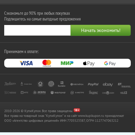
Сэкономьте до 90% при любых покупках
Подпишитесь на самые выгодные предложения
Принимаем к оплате:
2010-2026 © КупиКупон. Все права защищены.
Все права на товарный знак "КупиКупон" и на сайт www.kupikupon.ru принадлежат
OOO «Агентство цифровых решений» ИНН 7705523387, ОГРН 1127747063212