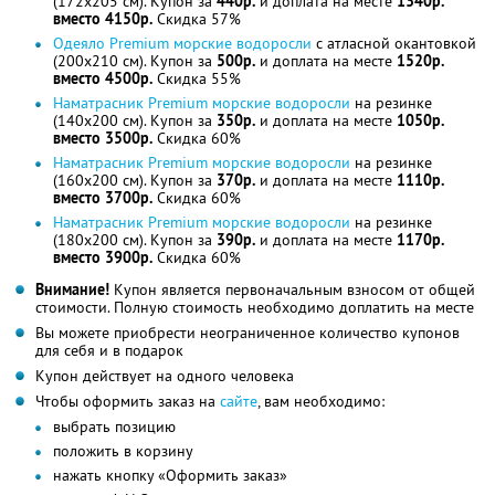
(172x205 см). Купон за
440р.
и доплата на месте
1340р.
вместо 4150р.
Скидка 57%
Одеяло Premium морские водоросли
с атласной окантовкой
(200x210 см). Купон за
500р.
и доплата на месте
1520р.
вместо 4500р.
Скидка 55%
Наматрасник Premium морские водоросли
на резинке
(140x200 см). Купон за
350р.
и доплата на месте
1050р.
вместо 3500р.
Скидка 60%
Наматрасник Premium морские водоросли
на резинке
(160x200 см). Купон за
370р.
и доплата на месте
1110р.
вместо 3700р.
Скидка 60%
Наматрасник Premium морские водоросли
на резинке
(180x200 см). Купон за
390р.
и доплата на месте
1170р.
вместо 3900р.
Скидка 60%
Внимание!
Купон является первоначальным взносом от общей
стоимости. Полную стоимость необходимо доплатить на месте
Вы можете приобрести неограниченное количество купонов
для себя и в подарок
Купон действует на одного человека
Чтобы оформить заказ на
сайте
, вам необходимо:
выбрать позицию
положить в корзину
нажать кнопку «Оформить заказ»