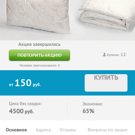
Акция завершилась
12
ПОВТОРИТЬ АКЦИЮ
Купили:
Человек проголосовало: 0
КУПИТЬ
150
от
руб.
Цена без скидки:
Экономия:
4500
65%
руб.
Основное
Адреса
Отзывы
Вопросы по акции