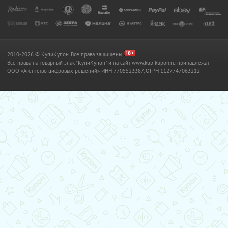
2010-2026 © КупиКупон. Все права защищены.
Все права на товарный знак "КупиКупон" и на сайт www.kupikupon.ru принадлежат
OOO «Агентство цифровых решений» ИНН 7705523387, ОГРН 1127747063212