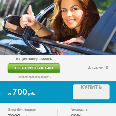
Акция завершилась
40
ПОВТОРИТЬ АКЦИЮ
Купили:
Человек проголосовало: 2
КУПИТЬ
700
от
руб.
Цена без скидки:
Экономия:
7000
90%