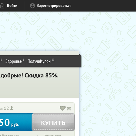
Войти
Зарегистрироваться
48
1
83
Здоровье
ПолучиКупон
и добрые! Скидка 85%.
12
(0)
и:
50
КУПИТЬ
руб.
 без скидки: