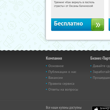
Тренинг «Как вернуть в постель
05:57:58
Получили:
16
страсть» от Оксаны Бачинской
Россия
Бесплатно
Компания
Бизнес-Пар
Основное
Давайте сд
Публикации о нас
Заработайт
Вакансии
Прошедши
Правила сервиса
Ответы на вопросы
Все наши купоны доступны