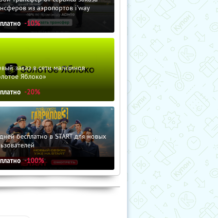
нсферов из аэропортов i'way
сплатно
-10%
вый заказ в сети магазинов
олотое Яблоко»
сплатно
-20%
дней бесплатно в START для новых
льзователей
сплатно
-100%