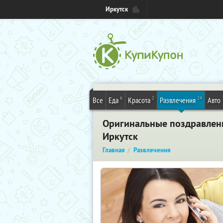
Иркутск
6
2
24
Все
Еда
Красота
Развлечения
Авто
Оригинальные поздравления
Иркутск
Главная
Развлечения