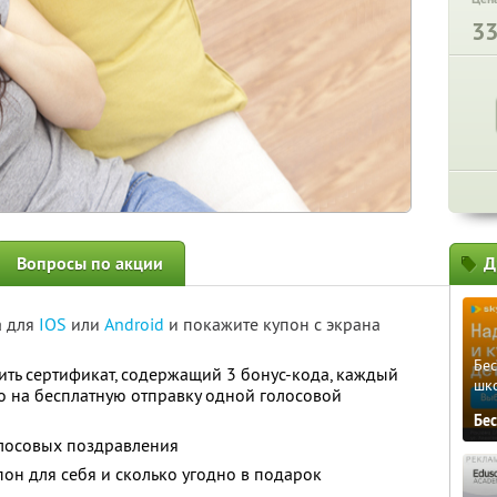
3
Вопросы по акции
Д
а для
IOS
или
Android
и покажите купон с экрана
Бе
ить сертификат, содержащий 3 бонус-кода, каждый
шк
о на бесплатную отправку одной голосовой
Бе
олосовых поздравления
он для себя и сколько угодно в подарок