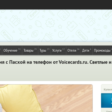
1
31
25
13
12
16
6
Обучение
Товары
Туры
Услуги
Отели
Дети
Промокоды
 с Пасхой на телефон от Voicecards.ru. Светлые 
Купил
Цена