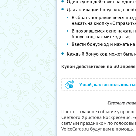
Один купон действует на одног
Для активации бонус-кода нео
Выбрать понравившееся поздр
нажать на кнопку «Отправить»
В появившемся окне нажать на
бонус-код, нажмите здесь»;
Ввести бонус-код и нажать на
Каждый бонус-код может быть и
Купон действителен по 30 апрел
Узнай, как воспользовать
Светлые поз
Пасха — главное событие у право
Светлого Христова Воскресения. Е
светлым праздником, то голосовы
VoiceCards.ru будут вам в помощь.