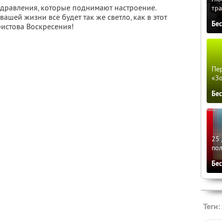
дравления, которые поднимают настроение.
тра
 вашей жизни все будет так же светло, как в этот
Бе
истова Воскресения!
Пер
«З
Бе
25 
по
Бе
Теги: