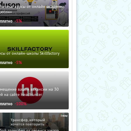
зличные курсы от онлайн-академии
дюсон»
сплатно
-5%
сы от онлайн-школы Skillfactory
сплатно
-5%
змещение вашей вакансии на 30
й на сайте HeadHunter
сплатно
-100%
ой трансфер от сервиса заказа