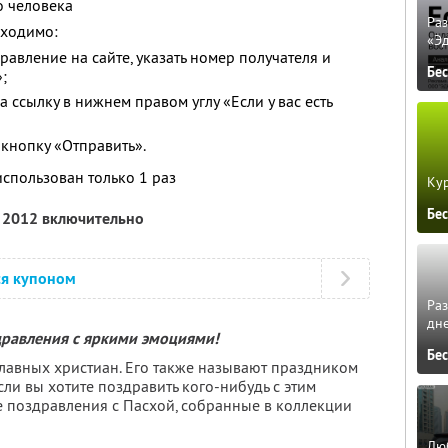
о человека
Ра
бходимо:
«Э
авление на сайте, указать номер получателя и
Бе
;
 ссылку в нижнем правом углу «Если у вас есть
 кнопку «Отправить».
спользован только 1 раз
Кур
Бе
я 2012 включительно
ся купоном
Ра
дне
дравления с яркими эмоциями!
Бе
славных христиан. Его также называют праздником
сли вы хотите поздравить кого-нибудь с этим
е поздравления с Пасхой, собранные в коллекции
Люб