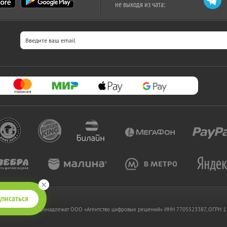
не выходя из чата:
писаться
 www.kupikupon.ru принадлежат OOO «Агентство цифровых решений» ИНН 7705523387, ОГРН