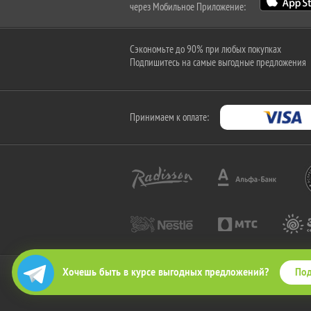
через Мобильное Приложение:
Сэкономьте до 90% при любых покупках
Подпишитесь на самые выгодные предложения
Принимаем к оплате:
Под
Хочешь быть в курсе выгодных предложений?
2010-2026 © КупиКупон. Все права защищены.
Все права на товарный знак "КупиКупон" и на сайт