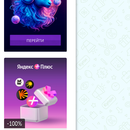
-100
%