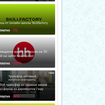
сы от онлайн-школы Skillfactory
сплатно
-5%
змещение вашей вакансии на 30
й на сайте HeadHunter
сплатно
-100%
ой трансфер от сервиса заказа
нсферов из аэропортов i'way
сплатно
-10%