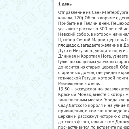
1 день
Отправление из Санкт-Петербурга 
канала, 120). Обед в корчме с дег
Прибытие в Таллин днем. Пешеходн
услышите рассказ о 800-летней и
Невский собор, в котором начинал
II, собор Святой Марии, церковь 
площадок, загадаете желание в До
Духа и Нигулисте, увидите одну и
Длинная и Короткая Нога, узнаете
Гуляя по мощеным улочкам старого
доносится из старых церквей. Об
старинных домов, где увидите кра
готической Ратуши, которой почти 
Размещение в отеле.
19:30 – экскурсионно-развлекател
Красный Монах, вместе с которым,
таинственным местам Города купцо
Саду Датского короля и на улице 
привидения, и кем эти привидени
церкви и расскажут историю о ста
датского флага, таллинском Донжу
посчастливится, то встретите при