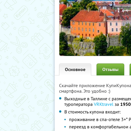
Основное
Отзывы
Скачайте приложение КупиКупон
смартфона. Это удобно :)
Выходные в Таллине с размещени
туроператора
VRKtravel
за
1950
В стоимость купона входит:
проживание в спа-отеле 3+* Pi
переезд в комфортабельнои 