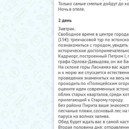
Только самые смелые дойдут до к
Ночь в отеле.
2 день
Завтрак.
Свободное время в центре города
(15€): трехчасовой тур по эстонс
познакомиться с городом, увидеть
исторические достопримечательн
Кадриорг, построенный Петром I, 
графа Орлова-Давыдова, он же Ба
На склоне горы Ласнамяэ вас жде
и к морю же спускается естествен
проведения знаменитых на весь м
проходить по «Полицейским огор
оцените идеи современных эстонс
облик старых кварталов, среди ко
прилегающий к Старому городу.
Без района Пирита ваше знакомст
песчаные пляжи, сосновый лес на 
паруса на волнах залива.
Обед будет ждать вас в самой нас
Вторая половина дня: отправление