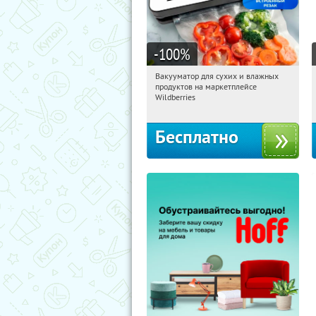
-100
%
Вакууматор для сухих и влажных
01:33:03
Получили:
180
продуктов на маркетплейсе
Россия
Wildberries
Бесплатно