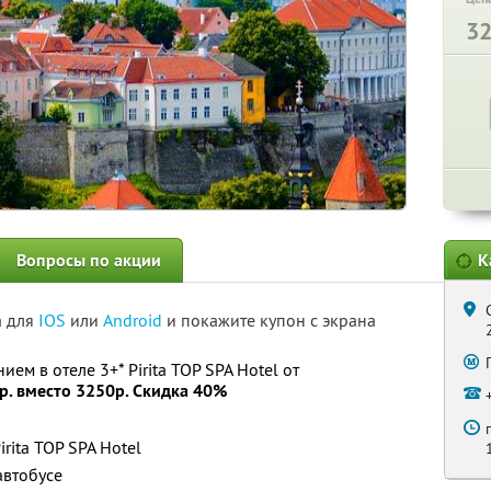
3
Вопросы по акции
К
а для
IOS
или
Android
и покажите купон с экрана
ем в отеле 3+* Pirita TOP SPA Hotel от
р. вместо 3250р. Скидка 40%
rita TOP SPA Hotel
автобусе