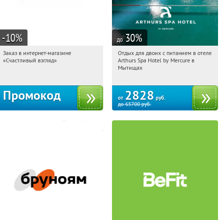
-10
%
30
%
до
Заказ в интернет-магазине
Отдых для двоих с питанием в отеле
01:33:03
Получи первым!
01:33:03
Купи первым!
«Счастливый взгляд»
Arthurs Spa Hotel by Mercure в
Россия
Московская обл., г. Мытищи, д.
Мытищах
Ларево, ул. Хвойная, стр. 26
Промокод
2828
от
руб.
до
65700
руб.