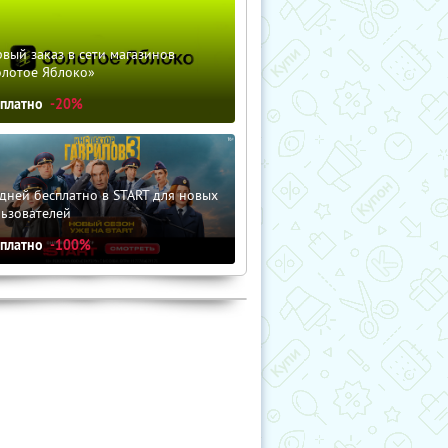
вый заказ в сети магазинов
олотое Яблоко»
сплатно
-20%
дней бесплатно в START для новых
льзователей
сплатно
-100%