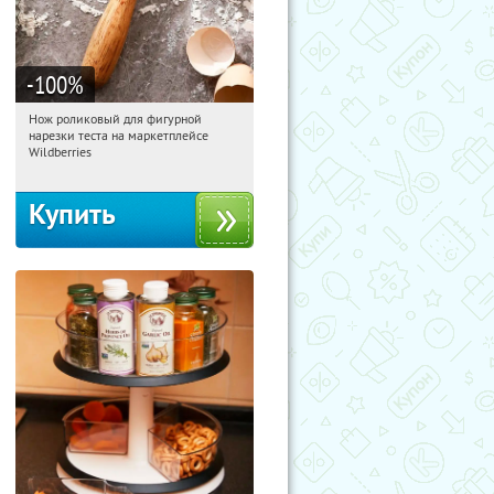
-100
%
Нож роликовый для фигурной
01:33:03
Получили:
265
нарезки теста на маркетплейсе
Россия
Wildberries
Купить