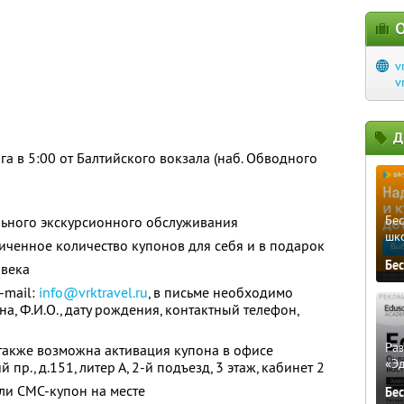
О
v
v
Д
а в 5:00 от Балтийского вокзала (наб. Обводного
Бе
ьного экскурсионного обслуживания
шк
ченное количество купонов для себя и в подарок
Бе
овека
-mail:
info@vrktravel.ru
, в письме необходимо
на, Ф.И.О., дату рождения, контактный телефон,
Ра
также возможна активация купона в офисе
«Э
пр., д.151, литер А, 2-й подъезд, 3 этаж, кабинет 2
ли СМС-купон на месте
Бе