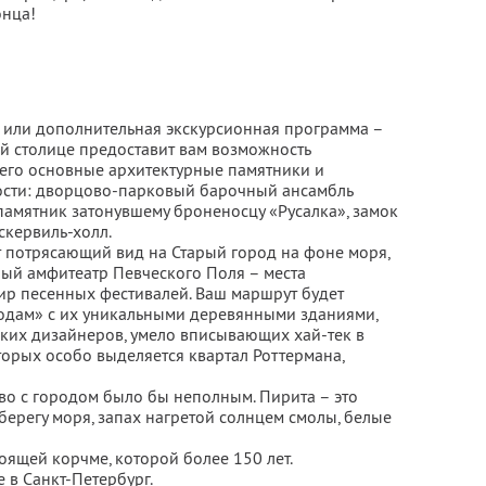
онца!
 или дополнительная экскурсионная программа –
кой столице предоставит вам возможность
 его основные архитектурные памятники и
ости: дворцово-парковый барочный ансамбль
памятник затонувшему броненосцу «Русалка», замок
скервиль-холл.
т потрясающий вид на Старый город на фоне моря,
ный амфитеатр Певческого Поля – места
ир песенных фестивалей. Ваш маршрут будет
одам» с их уникальными деревянными зданиями,
ких дизайнеров, умело вписывающих хай-тек в
торых особо выделяется квартал Роттермана,
во с городом было бы неполным. Пирита – это
берегу моря, запах нагретой солнцем смолы, белые
тоящей корчме, которой более 150 лет.
 в Санкт-Петербург.