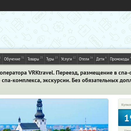
1
31
25
13
12
16
6
Обучение
Товары
Туры
Услуги
Отели
Дети
Промокоды
ператора VRKtravel. Переезд, размещение в спа-от
е спа-комплекса, экскурсии. Без обязательных доп
Купил
1
Цена