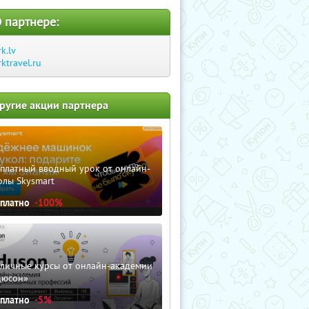
 партнере:
rk.lv
rktravel.ru
ругие акции партнера
сплатный вводный урок от онлайн-
олы Skysmart
сплатно
-100%
зличные курсы от онлайн-академии
дюсон»
сплатно
-5%