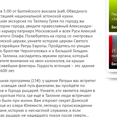
в 5:00 от Балтийского вокзала (наб. Обводного
Пер
устацией национальной эстонской кухни.
«З
ая экскурсия по Таллину. Гуляя по городу, вы
стории города, увидите православный Александро-
Бе
 карьеру патриарх Московский и всея Руси Алексий
Святого Олафа. Полюбуетесь на город со смотровых
мской церкви, узнаете историю церкви Святого
з старейших Ратуш Европы. Пройдетесь по улицам
 о Братстве Черноголовых и о Большой Гильдии.
25 
 Таллина, насладитесь звуками органа, который
по
ратите внимание на звон колоколов, на крыши
Бе
сивейшие флюгеры. Гордость эстонцев – это здание
600 лет.
ьная программа (15€): у здания Ратуши вас встретит
 освещая свой путь факелами, вы пройдёте по
в и Города рыцарей. Узнаете, кто является людям в
Короткая Нога, где ещё в Таллине люди встречают
я были при жизни. Вам откроют секрет Домской
рце из озера Юлемисте, легенду о происхождении
ане, историю о несчастной служанке, а если
зрак рыцаря, не нашедшего покоя после смерти…