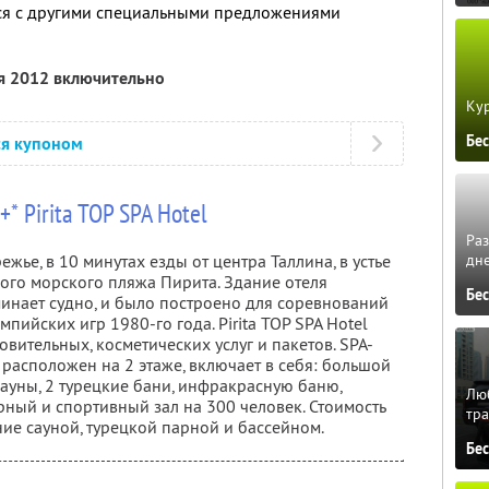
тся с другими специальными предложениями
ря 2012 включительно
Кур
Бе
ся купоном
+* Pirita TOP SPA Hotel
Ра
дне
жье, в 10 минутах езды от центра Таллина, в устье
вого морского пляжа Пирита. Здание отеля
Бе
инает судно, и было построено для соревнований
пийских игр 1980-го года. Pirita TOP SPA Hotel
ительных, косметических услуг и пакетов. SPA-
 расположен на 2 этаже, включает в себя: большой
ауны, 2 турецкие бани, инфракрасную баню,
Люб
рный и спортивный зал на 300 человек. Стоимость
тра
ие сауной, турецкой парной и бассейном.
Бе