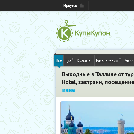
Иркутск
6
2
24
Все
Еда
Красота
Развлечения
Авто
Выходные в Таллине от туро
Hotel, завтраки, посещени
Главная