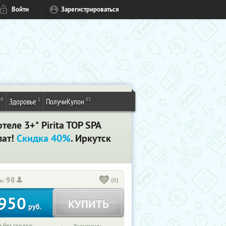
Войти
Зарегистрироваться
48
1
83
Здоровье
ПолучиКупон
еле 3+* Pirita TOP SPA
лат!
Скидка 40%
. Иркутск
98
(0)
и:
950
КУПИТЬ
руб.
 без скидки: