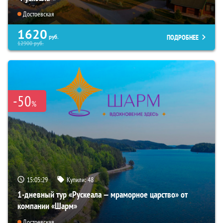
Достоевская
1620
ПОДРОБНЕЕ
руб.
12900
руб.
-50
%
15:05:28
Купили:
48
1-дневный тур «Рускеала — мраморное царство» от
компании «Шарм»
Достоевская