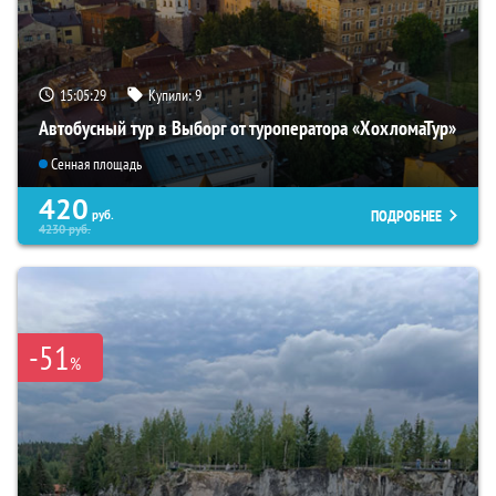
15:05:28
Купили:
9
Автобусный тур в Выборг от туроператора «ХохломаТур»
Сенная площадь
420
ПОДРОБНЕЕ
руб.
4230
руб.
-51
%