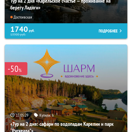
Тур на 2 дня «Карельское счастье — проживание на
берегу Ладоги»
Достоевская
1740
ПОДРОБНЕЕ
руб.
13900
руб.
-50
%
15:05:28
Купили:
6
«Тур на 2 дня: сафари по водопадам Карелии и парк
“Рускеала"»