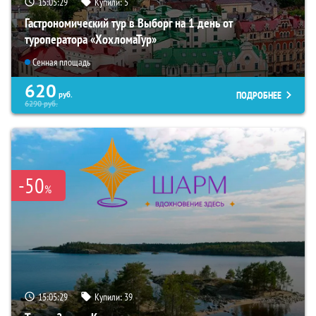
15:05:28
Купили:
5
Гастрономический тур в Выборг на 1 день от
туроператора «ХохломаТур»
Сенная площадь
620
ПОДРОБНЕЕ
руб.
6290
руб.
-50
%
15:05:28
Купили:
39