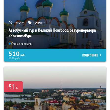
15:05:28
Купили:
2
Автобусный тур в Великий Новгород от туроператора
«ХохломаТур»
Сенная площадь
510
ПОДРОБНЕЕ
руб.
5190
руб.
-51
%