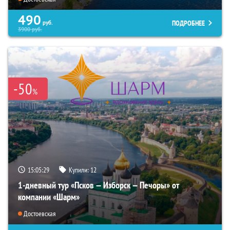
490
ПОДРОБНЕЕ
руб.
3900
руб.
-50
%
15:05:28
Купили:
12
1-дневный тур «Псков — Изборск — Печоры» от
компании «Шарм»
Достоевская