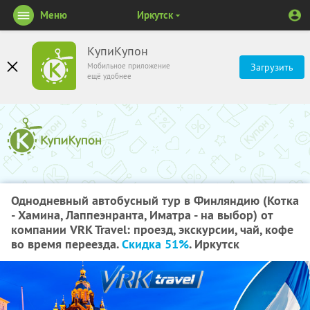
Меню
Иркутск
КупиКупон
Мобильное приложение
Загрузить
ещё удобнее
Однодневный автобусный тур в Финляндию (Котка
- Хамина, Лаппеэнранта, Иматра - на выбор) от
компании VRK Travel: проезд, экскурсии, чай, кофе
во время переезда.
Скидка 51%
. Иркутск