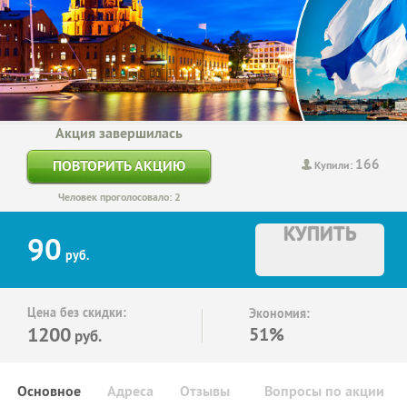
Акция завершилась
166
ПОВТОРИТЬ АКЦИЮ
Купили:
Человек проголосовало: 2
КУПИТЬ
90
руб.
Цена без скидки:
Экономия:
1200
51%
руб.
Основное
Адреса
Отзывы
Вопросы по акции