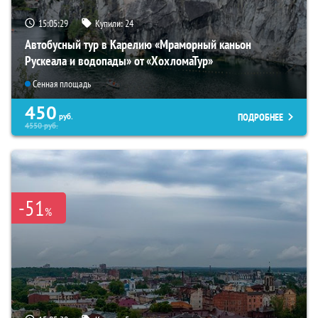
15:05:28
Купили:
24
Автобусный тур в Карелию «Мраморный каньон
Рускеала и водопады» от «ХохломаТур»
Сенная площадь
450
ПОДРОБНЕЕ
руб.
4550
руб.
-51
%