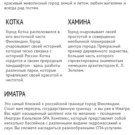
красивый живописный город зимой и летом, любим жителями и
всегда рад гостям.
КОТКА
ХАМИНА
Город Котка расположился в
Город очаровывает своей
юго-восточной части
простотой и совершенно
Финляндии. Город
необычной планировкой
очаровывает своей историей,
центра города. Прекрасный
которая тесно связана с
пример деревянного зодчества,
историей России. Котка
большая часть которого
гордится и своим природным
спроектирована знаменитым
ландшафтом - здесь разбиты
немецким архитектором К. Л.
различные парки, которые
Энгелем.
привлекают своей красотой и
чистотой.
ИМАТРА
Это самый близкий к российской границе город Финляндии.
Стоит вам пересечь государственную границу - и вы уже в Иматре.
Вас ждёт насыщенный шоппинг или по желанию – посещение
Иматран Кюльпюля-SPA. Комплекс, который представляет собой
несколько бассейнов с различными видами гидромассажей и
саун. Вы сможете насладиться разнообразными СПА-услугами.