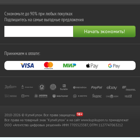
Сэкономьте до 90% при любых покупках
Подпишитесь на самые выгодные предложения
Принимаем к оплате:
2010-2026 © КупиКупон. Все права защищены.
Все права на товарный знак "КупиКупон" и на сайт www.kupikupon.ru принадлежат
OOO «Агентство цифровых решений» ИНН 7705523387, ОГРН 1127747063212