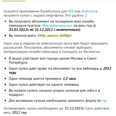
Скачайте приложение КупиКупона для
IOS
или
Android
и
покажите купон с экрана смартфона. Это удобно :)
Вы получаете абонемент на посещение всех онлайн-
семинаров портала
«Все вебинары.ру»
на весь год (
с
01.01.2012г. по 31.12.2012 г. включительно
).
Вы платите всего
840р. вместо
5600р.
!
Один раз в неделю на электронную почту вам будут приходить
расписания. Покупатель абонемента сможет выбирать
интересующие онлайн-семинары и посещать их бесплатно.
В акции участвуют все города, кроме Москвы и Санкт-
Петербурга
Один купон даёт право на абонемент на все вебинары в
2012
году
Один семинар длится примерно
1,5 часа
Один купон действует на одного человека
Вы можете купить сколько угодно купонов для себя и в
подарок!
Для активации купона необходимо заполнить форму по
тут
Активировать купон необходимо до
31.12.2011г.
Срок действия -
весь
2012 год