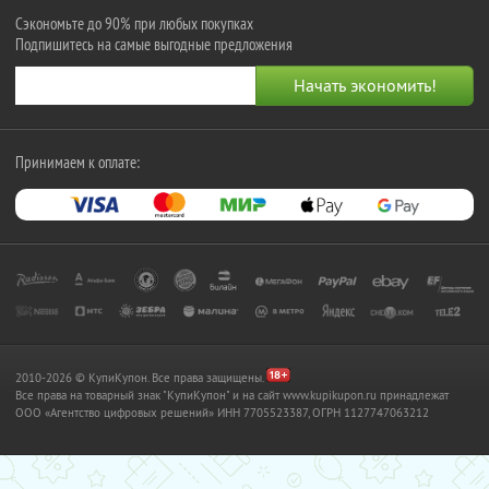
Сэкономьте до 90% при любых покупках
Подпишитесь на самые выгодные предложения
Принимаем к оплате:
2010-2026 © КупиКупон. Все права защищены.
Все права на товарный знак "КупиКупон" и на сайт www.kupikupon.ru принадлежат
OOO «Агентство цифровых решений» ИНН 7705523387, ОГРН 1127747063212