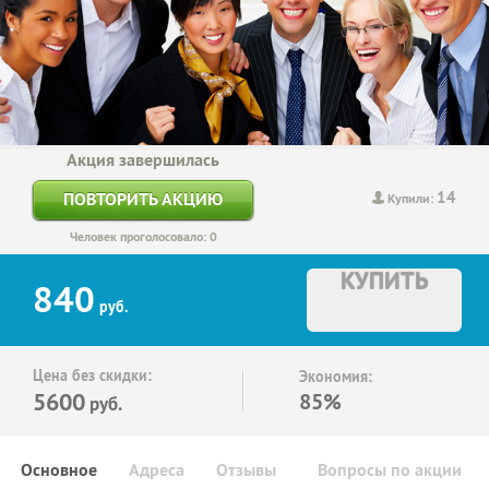
Акция завершилась
14
ПОВТОРИТЬ АКЦИЮ
Купили:
Человек проголосовало: 0
КУПИТЬ
840
руб.
Цена без скидки:
Экономия:
5600
85%
руб.
Основное
Адреса
Отзывы
Вопросы по акции