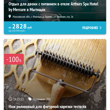
Отдых для двоих с питанием в отеле Arthurs Spa Hotel
by Mercure в Мытищах
Московская обл., г. Мытищи, д. Ларево, ул. Хвойная, стр. 26
2828
ПОДРОБНЕЕ
от
руб.
до
65700
руб.
-100
%
19:25:52
Получили:
265
Нож роликовый для фигурной нарезки теста на