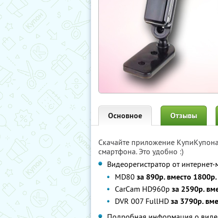
Основное
Отзывы
Скачайте приложение КупиКупон
смартфона. Это удобно :)
Видеорегистратор от интернет
МD80
за 890р. вместо 1800р
CarCam HD960p
за 2590р. вм
DVR 007 FullHD
за 3790р. вм
Подробная информация о виде