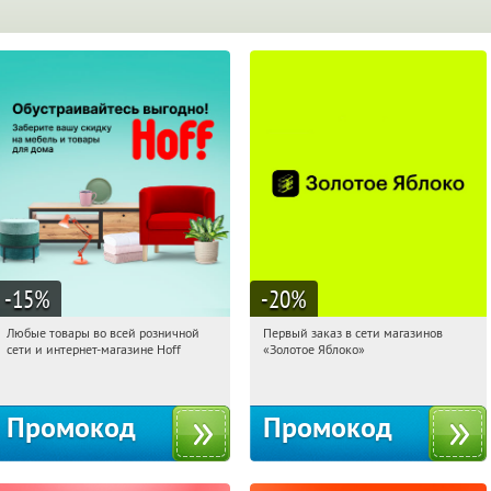
-15
%
-20
%
Любые товары во всей розничной
Первый заказ в сети магазинов
04:14:07
Получили:
83
04:14:07
Получи первым!
сети и интернет-магазине Hoff
«Золотое Яблоко»
Москва, 1-й Волоколамский проезд,
Россия
10с1
Промокод
Промокод