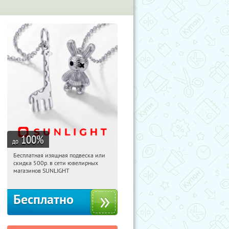
100
%
до
Бесплатная изящная подвеска или
04:14:07
Получили:
74
скидка 500р. в сети ювелирных
Россия
магазинов SUNLIGHT
Бесплатно