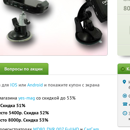
8
Вопросы по акции
К
а для
IOS
или
Android
и покажите купон с экрана
-магазина
yes-mag
со скидкой до 53%
. Скидка 51%
есто 5400р. Скидка 52%
есто 8000р. Скидка 53%
орегистраторах
МD80
,
DVR 007 FullHD
и
CarCam