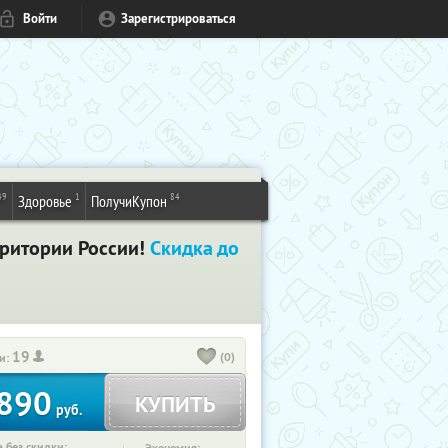
Войти
Зарегистрироваться
49
1
84
Здоровье
ПолучиКупон
рритории России!
Скидка до
19
(0)
и:
890
КУПИТЬ
руб.
 без скидки: