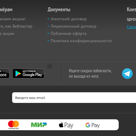
тнёрам
Документы
Кон
елаем акцию!
Агентский договор
spro
е, как Вебмастер
Лицензионный договор
Связ
е акции
Публичная оферта
Политика конфиденциальности
Ищите скидки поблизости,
не выходя из чата: