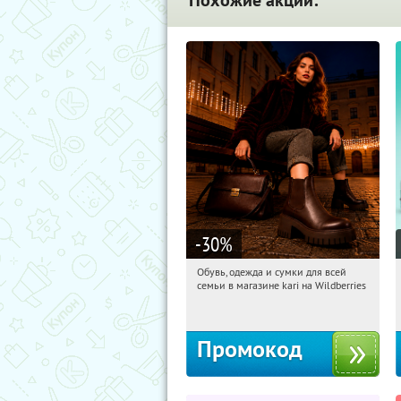
Похожие акции:
-30
%
Обувь, одежда и сумки для всей
04:14:07
Получили:
31
семьи в магазине kari на Wildberries
Россия
Промокод