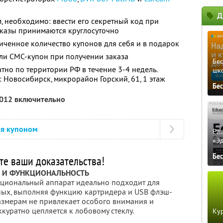
Д
, необходимо: ввести его секретный код при
аказы принимаются круглосуточно
ченное количество купонов для себя и в подарок
ли СМС-купон при получении заказа
Бе
тно по территории РФ в течение 3-4 недель.
шк
 Новосибирск, микрорайон Горский, 61, 1 этаж
Бе
2012 включительно
ся купоном
Ра
«Э
Бе
те ваши доказательства!
Ь И ФУНКЦИОНАЛЬНОСТЬ
циональный аппарат идеально подходит для
ных, выполняя функцию картридера и USB флэш-
змерам не привлекает особого внимания и
куратно цепляется к лобовому стеклу.
Кур