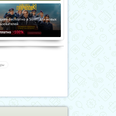
дней бесплатно в START для новых
льзователей
сплатно
-100%
ары