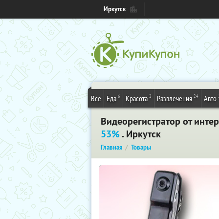
Иркутск
6
2
24
Все
Еда
Красота
Развлечения
Авто
Видеорегистратор от интер
53%
. Иркутск
Главная
Товары