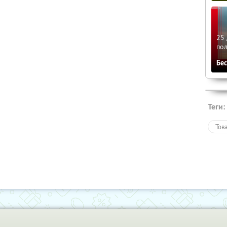
25 
по
Бе
Теги:
Тов