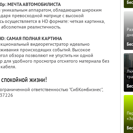
Бе
60p: МЕЧТА АВТОМОБИЛИСТА
ся уникальным аппаратом, обладающим широким
одаря превосходной матрице с высокой
 осуществляется в HD формате: четкая картинка,
 абсолютная реалистичность.
Ра
дне
lHD: САМАЯ ПОЛНАЯ КАРТИНА
нкциональный видеорегистратор идеально
Бе
еживания происходящих событий. Высокое
гол обзора позволяют не упустить ни одной
р для удобного просмотра отснятого материала без
кабеля.
Люб
тра
 спокойной жизни!
Бе
 ограниченной ответственностью "СибКомБизнес",
137226
Пер
«З
Бе