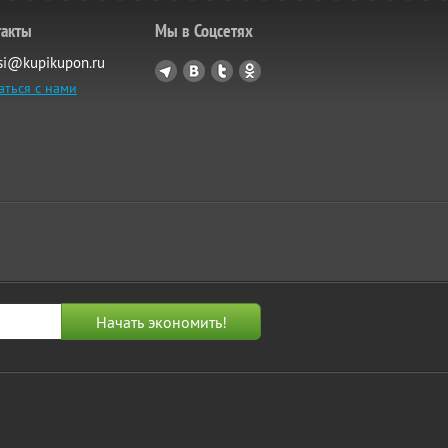
такты
Мы в Соцсетях
si@kupikupon.ru
аться с нами