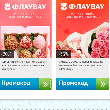
-20
%
-33
%
Торты, пирожные и другие сладости,
Скидка 1000р. на первый заказ на
04:14:07
Получили:
6
04:14:07
Получили:
18
а также товары для праздника на
маркетплейсе цветов и подарков
Россия
Россия
«Флаувау»
«Флаувау»
Промокод
Промокод