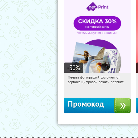
-30
%
Печать фотографий, фотокниг от
04:14:07
Получили:
4
сервиса цифровой печати netPrint
Россия
Промокод