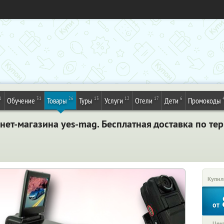
1
31
26
13
12
17
6
Обучение
Товары
Туры
Услуги
Отели
Дети
Промокоды
нет-магазина yes-mag. Бесплатная доставка по те
Купил
от
Цена