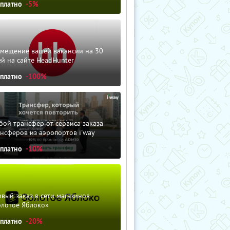
сплатно
-5%
змещение вашей вакансии на 30
й на сайте HeadHunter
сплатно
-100%
ой трансфер от сервиса заказа
нсферов из аэропортов i'way
сплатно
-10%
вый заказ в сети магазинов
олотое Яблоко»
сплатно
-20%