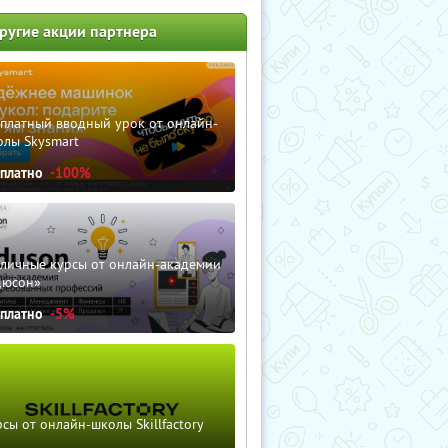
ругие акции партнера
сплатный вводный урок от онлайн-
олы Skysmart
сплатно
-100%
зличные курсы от онлайн-академии
дюсон»
сплатно
-5%
сы от онлайн-школы Skillfactory