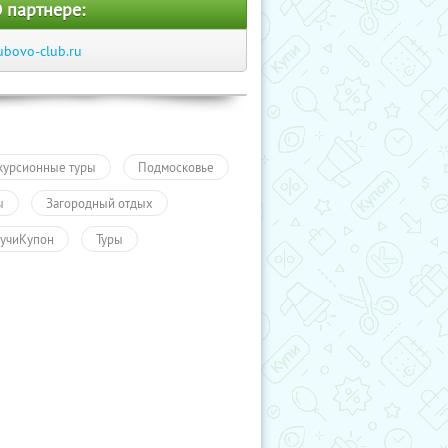
 партнере:
ubovo-club.ru
курсионные туры
Подмосковье
ы
Загородный отдых
учиКупон
Туры