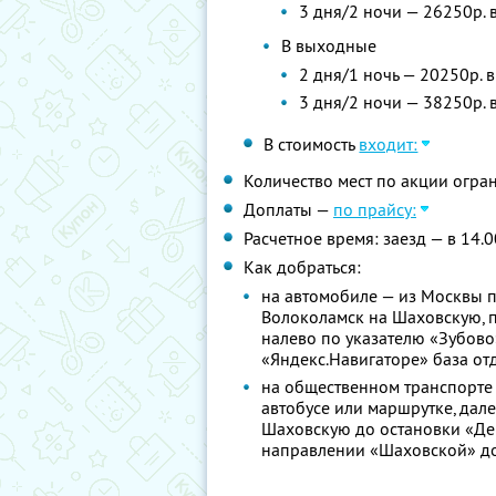
3 дня/2 ночи — 26250р. 
В выходные
2 дня/1 ночь — 20250р. 
3 дня/2 ночи — 38250р. 
В стоимость
входит:
Количество мест по акции огра
Доплаты —
по прайсу:
Расчетное время: заезд — в 14.0
Как добраться:
на автомобиле — из Москвы п
Волоколамск на Шаховскую, п
налево по указателю «Зубово»
«Яндекс.Навигаторе» база от
на общественном транспорте —
автобусе или маршрутке, дал
Шаховскую до остановки «Дер
направлении «Шаховской» до 