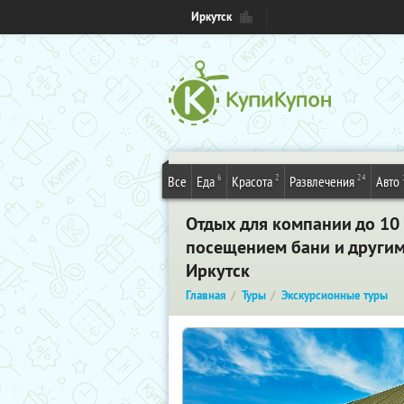
Иркутск
6
2
24
Все
Еда
Красота
Развлечения
Авто
Отдых для компании до 10 
посещением бани и другим
Иркутск
Главная
Туры
Экскурсионные туры