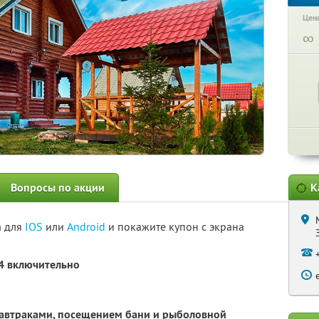
Цена
∞
Вопросы по акции
К
а для
IOS
или
Android
и покажите купон с экрана
24 включительно
завтраками, посещением бани и рыболовной