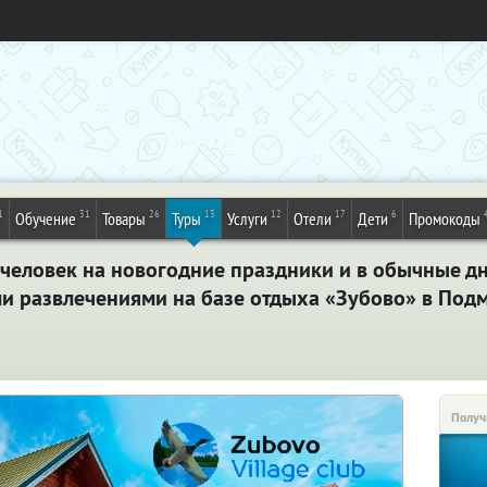
1
31
26
13
12
17
6
Обучение
Товары
Туры
Услуги
Отели
Дети
Промокоды
человек на новогодние праздники и в обычные дн
и развлечениями на базе отдыха «Зубово» в Под
Получ