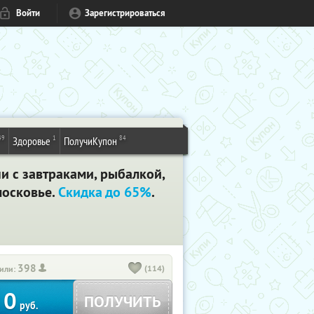
Войти
Зарегистрироваться
49
1
84
Здоровье
ПолучиКупон
и с завтраками, рыбалкой,
московье.
Скидка до 65%
.
398
(114)
или:
0
ПОЛУЧИТЬ
руб.