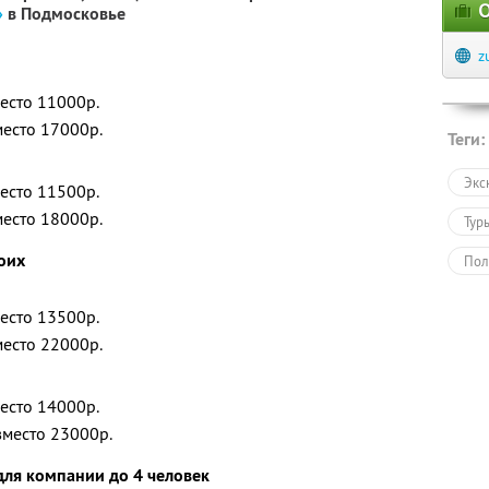
О
»
в Подмосковье
z
место 11000р.
место 17000р.
Теги:
Экс
место 11500р.
место 18000р.
Тур
оих
Пол
место 13500р.
место 22000р.
место 14000р.
вместо 23000р.
для компании до 4 человек