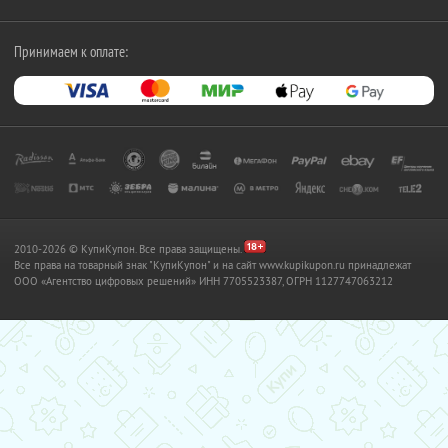
Принимаем к оплате:
2010-2026 © КупиКупон. Все права защищены.
Все права на товарный знак "КупиКупон" и на сайт www.kupikupon.ru принадлежат
OOO «Агентство цифровых решений» ИНН 7705523387, ОГРН 1127747063212