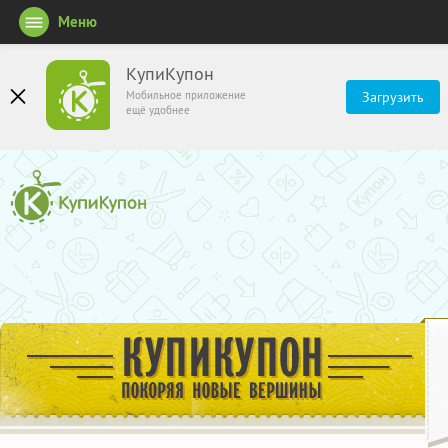
Меню
КупиКупон
Мобильное приложение
Загрузить
ещё удобнее