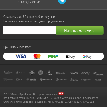
не выходя из чата:
Сэкономьте до 90% при любых покупках
Подпишитесь на самые выгодные предложения
Принимаем к оплате:
2010-2026 © КупиКупон. Все права защищены.
Все права на товарный знак "КупиКупон" и на сайт www.kupikupon.ru принадлежат
OOO «Агентство цифровых решений» ИНН 7705523387, ОГРН 1127747063212