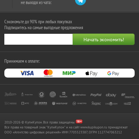
не выходя из чата:
Сэкономьте до 90% при любых покупках
Подпишитесь на самые выгодные предложения
Принимаем к оплате:
2010-2026 © КупиКупон. Все права защищены.
Все права на товарный знак "КупиКупон" и на сайт www.kupikupon.ru принадлежат
OOO «Агентство цифровых решений» ИНН 7705523387, ОГРН 1127747063212