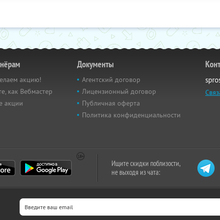
тнёрам
Документы
Кон
елаем акцию!
Агентский договор
spro
е, как Вебмастер
Лицензионный договор
Связ
е акции
Публичная оферта
Политика конфиденциальности
Ищите скидки поблизости,
не выходя из чата: