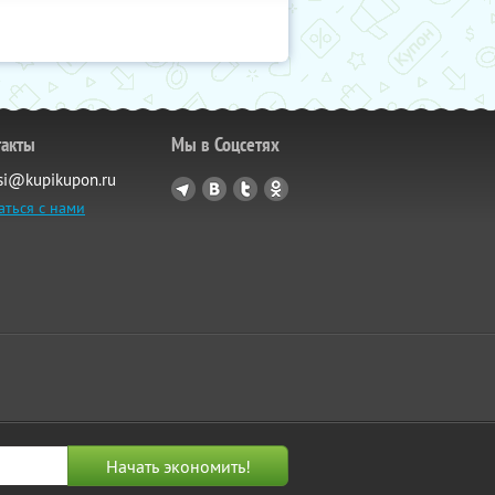
такты
Мы в Соцсетях
si@kupikupon.ru
аться с нами