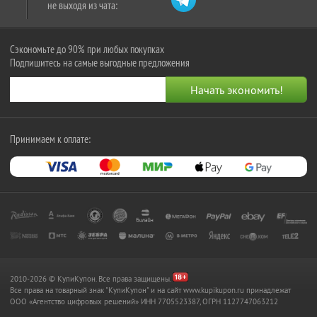
не выходя из чата:
Сэкономьте до 90% при любых покупках
Подпишитесь на самые выгодные предложения
Принимаем к оплате:
2010-2026 © КупиКупон. Все права защищены.
Все права на товарный знак "КупиКупон" и на сайт www.kupikupon.ru принадлежат
OOO «Агентство цифровых решений» ИНН 7705523387, ОГРН 1127747063212