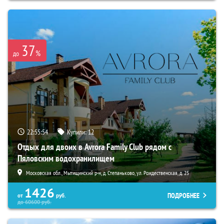
37
%
до
22:55:53
Купили:
12
Отдых для двоих в Avrora Family Club рядом с
Пяловским водохранилищем
Московская обл., Мытищинский р-н, д. Степаньково, ул. Рождественская, д. 25
1426
ПОДРОБНЕЕ
от
руб.
до
60600
руб.