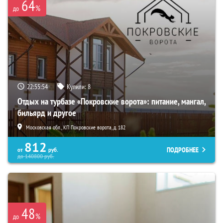
64
%
до
22:55:53
Купили:
8
Отдых на турбазе «Покровские ворота»: питание, мангал,
бильярд и другое
Московская обл., КП Покровские ворота, д. 182
812
ПОДРОБНЕЕ
от
руб.
до
140800
руб.
48
%
до