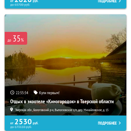
ПОДРОБНЕЕ
от
руб.
до
65700
руб.
35
%
до
22:55:53
Купи первым!
Отдых в экоотеле «Киногородок» в Тверской области
Тверская обл., Бологовский р-н, Выползовское с/п, дер. Михайловское, д. 15
2530
ПОДРОБНЕЕ
от
руб.
до
173110
руб.