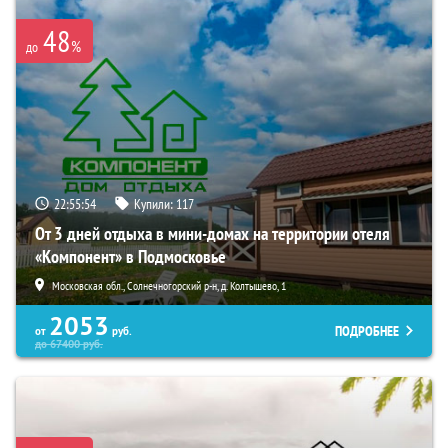
48
%
до
22:55:53
Купили:
117
От 3 дней отдыха в мини-домах на территории отеля
«Компонент» в Подмосковье
Московская обл., Солнечногорский р-н, д. Колтышево, 1
2053
ПОДРОБНЕЕ
от
руб.
до
67400
руб.