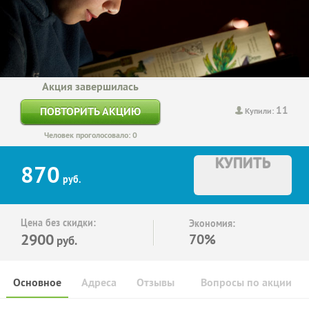
Акция завершилась
11
ПОВТОРИТЬ АКЦИЮ
Купили:
Человек проголосовало: 0
КУПИТЬ
870
руб.
Цена без скидки:
Экономия:
2900
70%
руб.
Основное
Адреса
Отзывы
Вопросы по акции