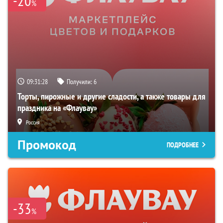
-20
%
09:31:27
Получили:
6
Торты, пирожные и другие сладости, а также товары для
праздника на «Флаувау»
Россия
Промокод
ПОДРОБНЕЕ
-33
%