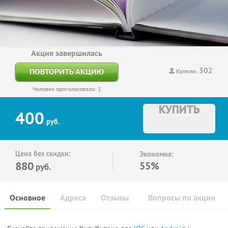
Акция завершилась
302
ПОВТОРИТЬ АКЦИЮ
Купили:
Человек проголосовало: 1
КУПИТЬ
400
руб.
Цена без скидки:
Экономия:
880
55%
руб.
Основное
Адреса
Отзывы
Вопросы по акции