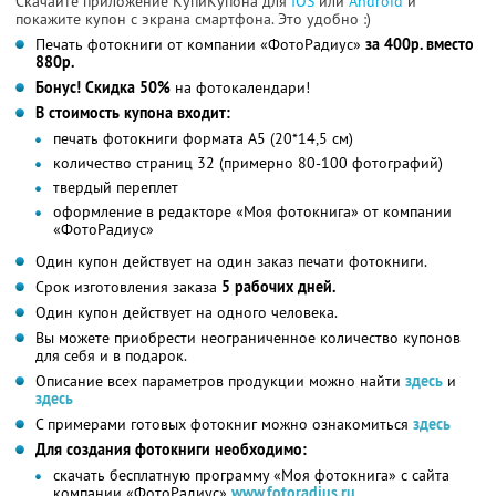
Скачайте приложение КупиКупона для
IOS
или
Android
и
покажите купон с экрана смартфона. Это удобно :)
Печать фотокниги от компании «ФотоРадиус»
за 400р. вместо
880р.
Бонус! Скидка 50%
на фотокалендари!
В стоимость купона входит:
печать фотокниги формата А5 (20*14,5 см)
количество страниц 32 (примерно 80-100 фотографий)
твердый переплет
оформление в редакторе «Моя фотокнига» от компании
«ФотоРадиус»
Один купон действует на один заказ печати фотокниги.
Срок изготовления заказа
5 рабочих дней.
Один купон действует на одного человека.
Вы можете приобрести неограниченное количество купонов
для себя и в подарок.
Описание всех параметров продукции можно найти
здесь
и
здесь
С примерами готовых фотокниг можно ознакомиться
здесь
Для создания фотокниги необходимо:
скачать бесплатную программу «Моя фотокнига» с сайта
компании «ФотоРадиус»
www.fotoradius.ru