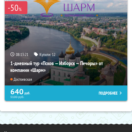
-50
%
08:13:20
Купили:
12
1-дневный тур «Псков — Изборск — Печоры» от
компании «Шарм»
Достоевская
640
ПОДРОБНЕЕ
руб.
5100
руб.