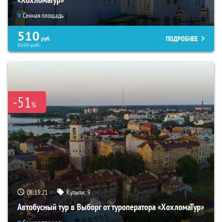
Сенная площадь
510
ПОДРОБНЕЕ
руб.
5190
руб.
-51
%
08:13:20
Купили:
9
Автобусный тур в Выборг от туроператора «ХохломаТур»