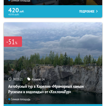
Сенная площадь
420
ПОДРОБНЕЕ
руб.
4230
руб.
-51
%
08:13:20
Купили:
24
Автобусный тур в Карелию «Мраморный каньон
Рускеала и водопады» от «ХохломаТур»
Сенная площадь