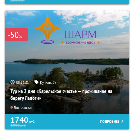
6290
руб.
-50
%
08:13:20
Купили:
39
Тур на 2 дня «Карельское счастье — проживание на
берегу Ладоги»
Достоевская
1740
ПОДРОБНЕЕ
руб.
13900
руб.