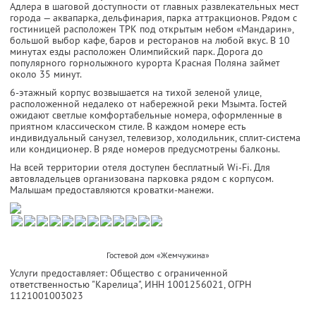
Адлера в шаговой доступности от главных развлекательных мест
города — аквапарка, дельфинария, парка аттракционов. Рядом с
гостиницей расположен ТРК под открытым небом «Мандарин»,
большой выбор кафе, баров и ресторанов на любой вкус. В 10
минутах езды расположен Олимпийский парк. Дорога до
популярного горнолыжного курорта Красная Поляна займет
около 35 минут.
6-этажный корпус возвышается на тихой зеленой улице,
расположенной недалеко от набережной реки Мзымта. Гостей
ожидают светлые комфортабельные номера, оформленные в
приятном классическом стиле. В каждом номере есть
индивидуальный санузел, телевизор, холодильник, сплит-система
или кондиционер. В ряде номеров предусмотрены балконы.
На всей территории отеля доступен бесплатный Wi-Fi. Для
автовладельцев организована парковка рядом с корпусом.
Малышам предоставляются кроватки-манежи.
Гостевой дом «Жемчужина»
Услуги предоставляет: Общество с ограниченной
ответственностью "Карелица",
ИНН 1001256021
, ОГРН
1121001003023