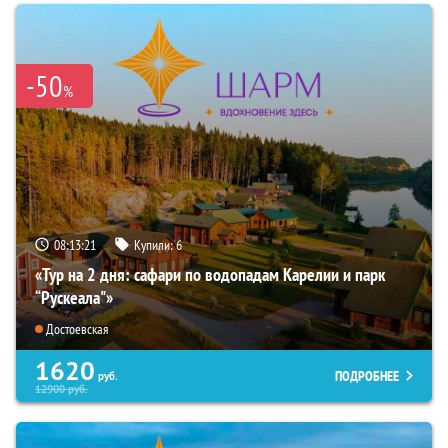
-50
%
08:13:20
Купили:
6
«Тур на 2 дня: сафари по водопадам Карелии и парк
“Рускеала"»
Достоевская
1620
ПОДРОБНЕЕ
руб.
12900
руб.