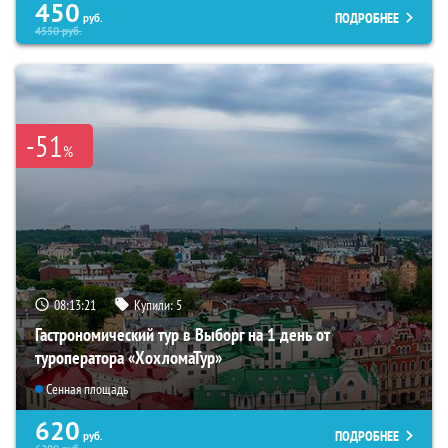
450
ПОДРОБНЕЕ
руб.
4550
руб.
-51
%
08:13:20
Купили:
5
Гастрономический тур в Выборг на 1 день от
туроператора «ХохломаТур»
Сенная площадь
620
ПОДРОБНЕЕ
руб.