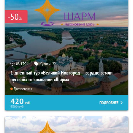
-50
%
08:13:20
Купили:
22
1-дневный тур «Великий Новгород — сердце земли
русской» от компании «Шарм»
Достоевская
420
ПОДРОБНЕЕ
руб.
3300
руб.