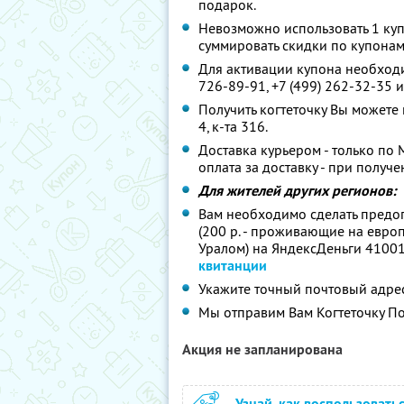
подарок.
Невозможно использовать 1 куп
суммировать скидки по купонам
Для активации купона необходим
726-89-91, +7 (499) 262-32-35 
Получить когтеточку Вы можете по
4, к-та 316.
Доставка курьером - только по М
оплата за доставку - при получе
Для жителей других регионов:
Вам необходимо сделать предо
(200 р. - проживающие на европ
Уралом) на ЯндексДеньги 4100
квитанции
Укажите точный почтовый адрес 
Мы отправим Вам Когтеточку По
Акция не запланирована
Узнай, как воспользовать