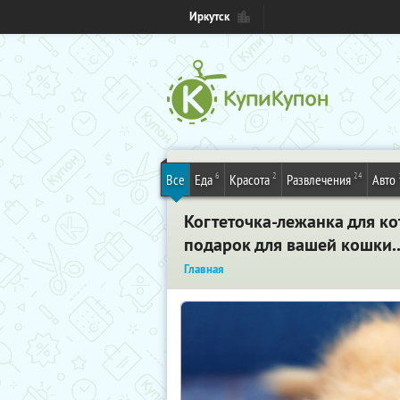
Иркутск
6
2
24
Все
Еда
Красота
Развлечения
Авто
Когтеточка-лежанка для ко
подарок для вашей кошки..
Главная