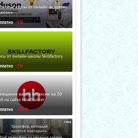
зличные курсы от онлайн-академии
дюсон»
сплатно
-5%
сы от онлайн-школы Skillfactory
сплатно
-5%
змещение вашей вакансии на 30
й на сайте HeadHunter
сплатно
-100%
ой трансфер от сервиса заказа