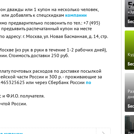
Ра
он дважды или 1 купон на несколько человек,
«Э
 или добавлять к спецскидкам
компании
Бе
о предварительно позвонить по тел.: +7 (495)
и предъявить распечатанный купон на месте
 адресу: г. Москва, ул. Новая Басманная, д. 14, стр.
оскве (из рук в руки в течение 1-2 рабочих дней),
Кур
нии. Стоимость доставки 250 руб.
Бе
плату почтовых расходов по доставке посылкой
ейской части России и 300 р. - проживающие за
1465325625 или через Сбербанк России
по
Ра
и Ф.И.О. получателя.
дне
чтой России.
Бе
Люб
ся купоном