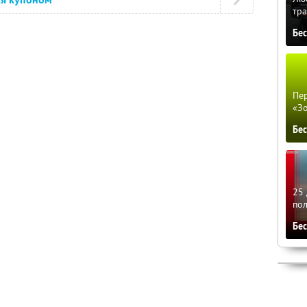
тра
Бе
Пер
«З
Бе
25 
по
Бе