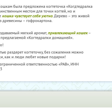
х кошкам была предложена когтеточка «Когдтедралка
динственным местом для точки когтей, но и
е
кошка чувствует себя уютно
. Дерево – это живой
из древесины – гофрокартона.
издаваемый мягкий аромат,
привлекающий кошек
–
 предлагаемой «Когтедралки домашней».
о!
тью раздерет когтеточку, без сожаления можно
ки, как и люди любят новые подарки!
 ограниченной ответственностью «РАВ»,
ИНН
23