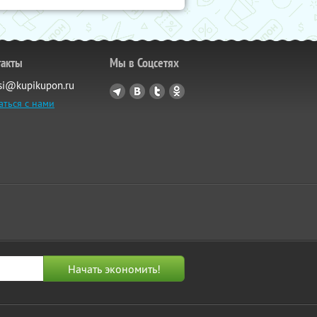
такты
Мы в Соцсетях
si@kupikupon.ru
аться с нами