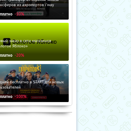
нсферов из аэропортов i'way
сплатно
-10%
вый заказ в сети магазинов
олотое Яблоко»
сплатно
-20%
дней бесплатно в START для новых
льзователей
сплатно
-100%