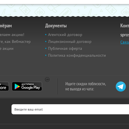
тнёрам
Документы
Кон
елаем акцию!
Агентский договор
spro
е, как Вебмастер
Лицензионный договор
Связ
е акции
Публичная оферта
Политика конфиденциальности
Ищите скидки поблизости,
не выходя из чата: