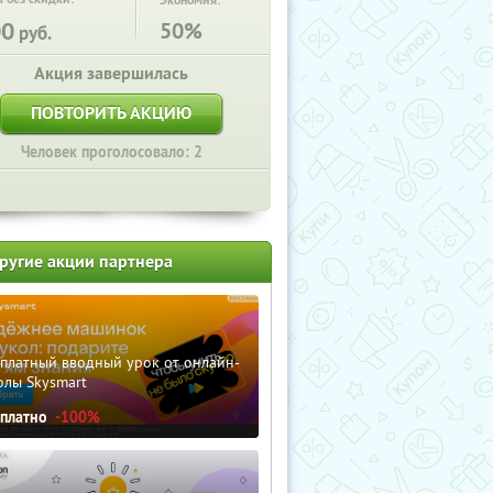
Экономия:
00
50%
руб.
Акция завершилась
ПОВТОРИТЬ АКЦИЮ
Человек проголосовало: 2
ругие акции партнера
сплатный вводный урок от онлайн-
олы Skysmart
сплатно
-100%