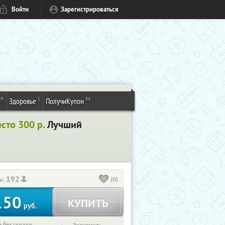
Войти
Зарегистрироваться
49
1
84
Здоровье
ПолучиКупон
есто 300 р.
Лучший
192
(0)
и:
150
КУПИТЬ
руб.
 без скидки: