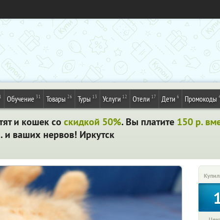
1
31
26
13
12
17
6
Обучение
Товары
Туры
Услуги
Отели
Дети
Промокоды
тят и кошек со
скидкой 50%
. Вы платите
150 р. вм
. и ваших нервов! Иркутск
Купил
Цена