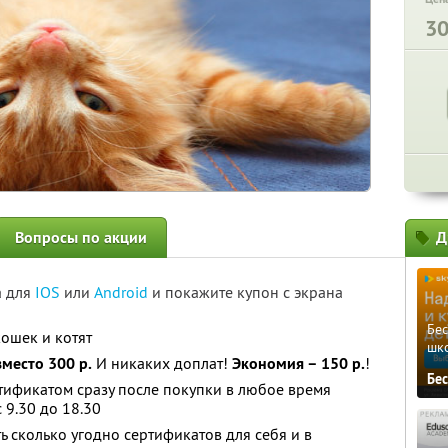
3
Вопросы по акции
Д
а для
IOS
или
Android
и покажите купон с экрана
Бе
кошек и котят
шк
вместо 300 р.
И никаких доплат!
Экономия – 150 р.
!
Бе
тификатом сразу после покупки в любое время
 9.30 до 18.30
ь сколько угодно сертификатов для себя и в