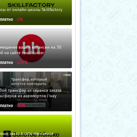
сы от онлайн-школы Skillfactory
сплатно
-5%
змещение вашей вакансии на 30
й на сайте HeadHunter
сплатно
-100%
ой трансфер от сервиса заказа
нсферов из аэропортов i'way
сплатно
-10%
вый заказ в сети магазинов