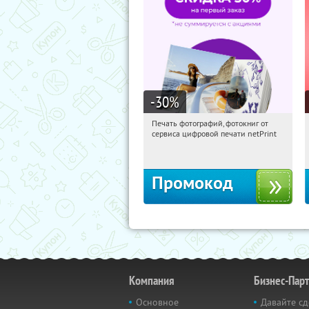
-30
%
Печать фотографий, фотокниг от
19:01:31
Получили:
4
сервиса цифровой печати netPrint
Россия
Промокод
Компания
Бизнес-Пар
Основное
Давайте сд