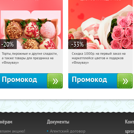
-20
%
-33
%
Торты, пирожные и другие сладости,
Скидка 1000р. на первый заказ на
19:01:31
Получили:
6
19:01:31
Получили:
18
а также товары для праздника на
маркетплейсе цветов и подарков
Россия
Россия
«Флаувау»
«Флаувау»
Промокод
Промокод
тнёрам
Документы
Кон
елаем акцию!
Агентский договор
spro