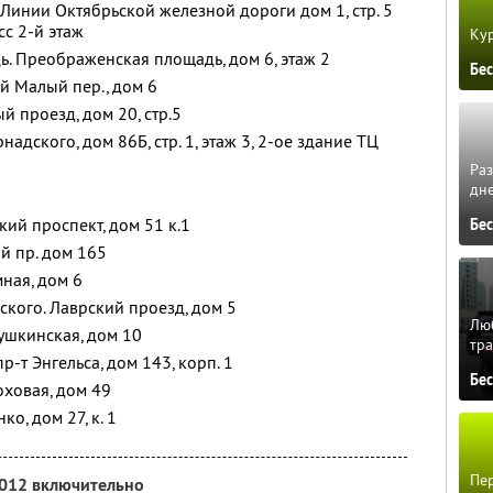
 Линии Октябрьской железной дороги дом 1, стр. 5
с 2-й этаж
Кур
. Преображенская площадь, дом 6, этаж 2
Бе
й Малый пер., дом 6
й проезд, дом 20, стр.5
надского, дом 86Б, стр. 1, этаж 3, 2-ое здание ТЦ
Ра
дне
кий проспект, дом 51 к.1
Бе
й пр. дом 165
мная, дом 6
ского. Лаврский проезд, дом 5
Люб
Пушкинская, дом 10
тра
р-т Энгельса, дом 143, корп. 1
Бе
оховая, дом 49
ко, дом 27, к. 1
Пер
2012 включительно