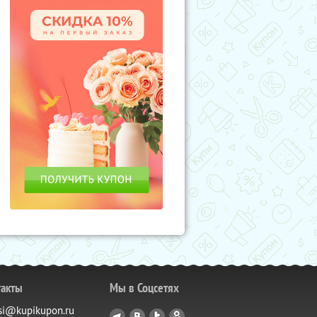
такты
Мы в Соцсетях
si@kupikupon.ru