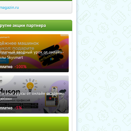
magazin.ru
ругие акции партнера
сплатный вводный урок от онлайн-
олы Skysmart
сплатно
-100%
зличные курсы от онлайн-академии
дюсон»
сплатно
-5%