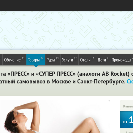
1
31
26
13
12
17
6
Обучение
Товары
Туры
Услуги
Отели
Дети
Промокоды
а «ПРЕСС» и «СУПЕР ПРЕСС» (аналоги AB Rocket) 
латный самовывоз в Москве и Санкт-Петербурге.
Ск
Купил
от
Цена