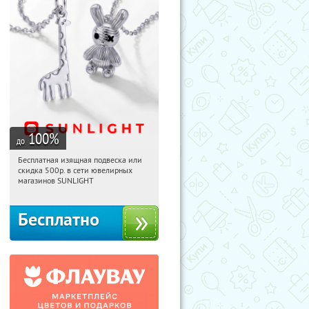
100
%
до
Бесплатная изящная подвеска или
19:01:31
Получили:
73
скидка 500р. в сети ювелирных
Россия
магазинов SUNLIGHT
Бесплатно