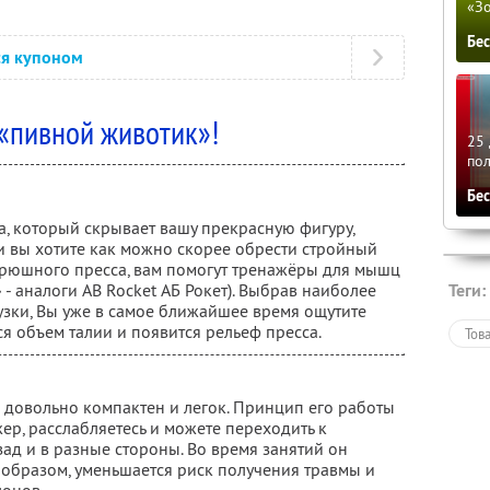
«З
Бе
ся купоном
«пивной животик»!
25 
по
Бе
а, который скрывает вашу прекрасную фигуру,
и вы хотите как можно скорее обрести стройный
брюшного пресса, вам помогут тренажёры для мышц
 аналоги AB Rocket АБ Рокет). Выбрав наиболее
Теги:
узки, Вы уже в самое ближайшее время ощутите
я объем талии и появится рельеф пресса.
Тов
 довольно компактен и легок. Принцип его работы
жер, расслабляетесь и можете переходить к
ад и в разные стороны. Во время занятий он
 образом, уменьшается риск получения травмы и