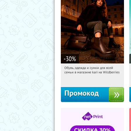
-30
%
Обувь, одежда и сумки для всей
19:01:31
Получили:
30
семьи в магазине kari на Wildberries
Россия
Промокод