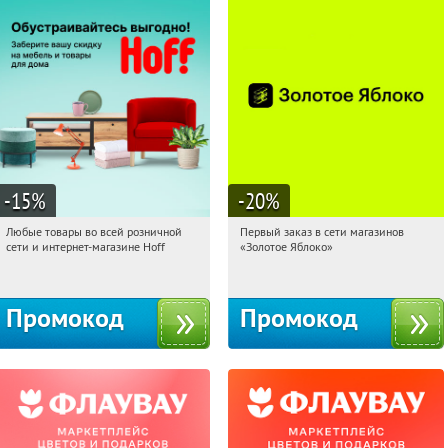
-15
%
-20
%
Любые товары во всей розничной
Первый заказ в сети магазинов
19:01:31
Получили:
83
19:01:31
Получи первым!
сети и интернет-магазине Hoff
«Золотое Яблоко»
Москва, 1-й Волоколамский проезд,
Россия
10с1
Промокод
Промокод