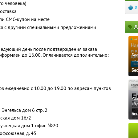
го человека)
8
оставка
ли СМС-купон на месте
Д
тся с другими специальными предложениями
следующий день после подтверждения заказа
 оформлен до 16.00. Оплачивается дополнительно:
Бе
шк
Бе
 ежедневно с 10.00 до 19.00 по адресам пунктов
Ра
«Э
 Энгельса дом 6 стр. 2
Бе
вская дом 16/2
окузнецкая дом 1 офис №20
офсоюзная, д. 45