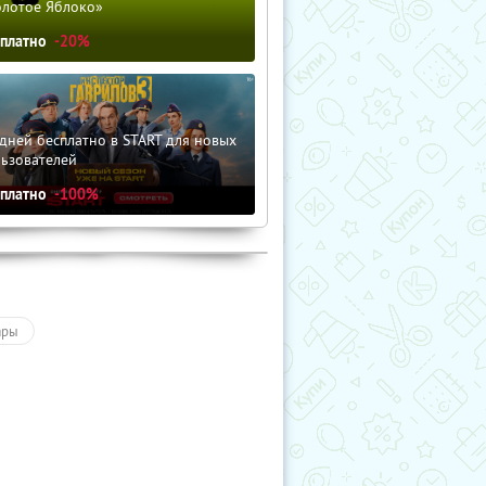
олотое Яблоко»
сплатно
-20%
дней бесплатно в START для новых
льзователей
сплатно
-100%
ары