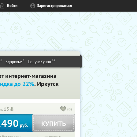
Войти
Зарегистрироваться
49
1
84
Здоровье
ПолучиКупон
от интернет-магазина
идка до 22%
. Иркутск
13
(0)
и:
1490
КУПИТЬ
руб.
 без скидки: