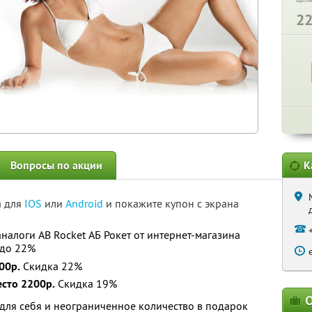
2
Вопросы по акции
К
а для
IOS
или
Android
и покажите купон с экрана
налоги AB Rocket АБ Рокет от интернет-магазина
 до 22%
00р.
Скидка 22%
есто 2200р.
Скидка 19%
О
для себя и неограниченное количество в подарок