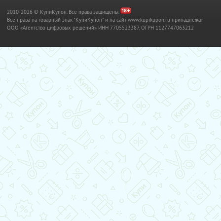
2010-2026 © КупиКупон. Все права защищены.
Все права на товарный знак "КупиКупон" и на сайт www.kupikupon.ru принадлежат
OOO «Агентство цифровых решений» ИНН 7705523387, ОГРН 1127747063212