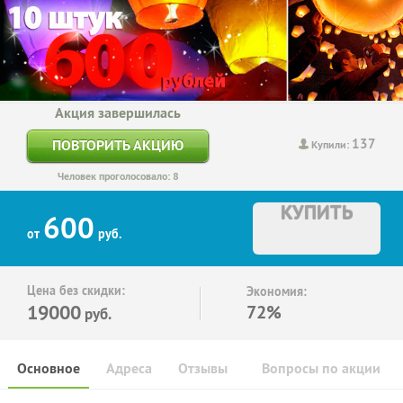
Акция завершилась
137
ПОВТОРИТЬ АКЦИЮ
Купили:
Человек проголосовало: 8
КУПИТЬ
600
от
руб.
Цена без скидки:
Экономия:
19000
72%
руб.
Основное
Адреса
Отзывы
Вопросы по акции