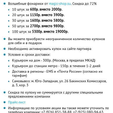
Волшебные фонарики от
magic-shop.su
. Скидка до 72%
10 штук за
600р. вместо 2000р.
20 штук за
1150р. вместо 3900р.
30 штук за
1600р. вместо 5800р.
50 штук за
2700р. вместо 9800р.
100 штук за
5300р. вместо 19000р.
Вы можете приобрести неограниченное количество купонов
для себя и в подарок
Необходимо активировать купон на сайте партнера
Условия и сроки доставки:
Курьером на дом - 300р. (Москва, в пределах МКАД)
Курьером до станции метро - 150р. в течение 1-2 дней
Доставка в регионы - EMS и «Почта России» (согласно их
тарифам)
Самовывоз: м. Юго-Западная, ул. 26 Бакинских Комиссаров,
д. 3, кор. 3
Скидка по купону не суммируется с другими специальными
предложениями компании
Прайс-лист
Информацию по условиям акции вы также можете уточнить по
телефону компании:
+7 (926) 851-38-88,
+7 (925) 080-94-63