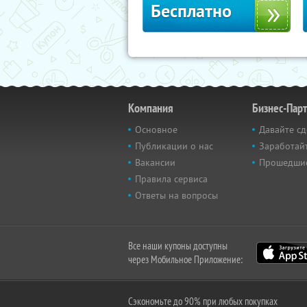
Бесплатно
Компания
Бизнес-Пар
Основное
Давайте сд
Публикации о нас
Заработайт
Вакансии
Прошедши
Правила сервиса
Ответы на вопросы
Все наши купоны доступны
через Мобильное Приложение:
Сэкономьте до 90% при любых покупках