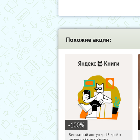
Похожие акции:
-100
%
Бесплатный доступ до 45 дней к
03:12:09
Получи первым!
сервису «Яндекс Книги»