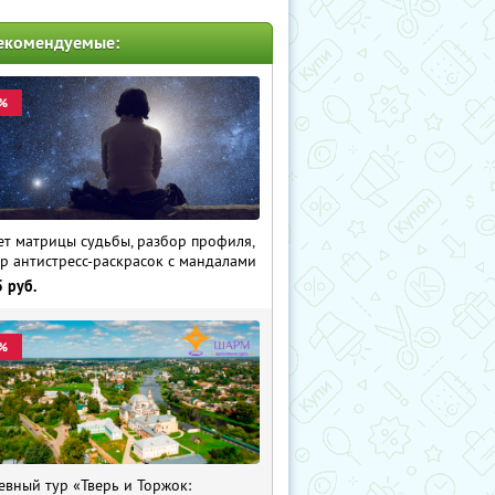
екомендуемые:
%
ет матрицы судьбы, разбор профиля,
р антистресс-раскрасок с мандалами
5
руб.
%
евный тур «Тверь и Торжок: