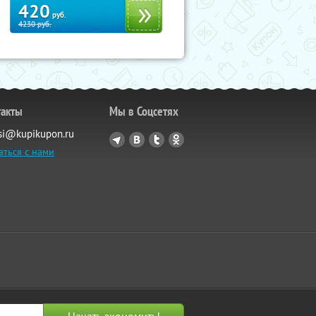
420
руб.
4230
руб.
такты
Мы в Соцсетях
si@kupikupon.ru
аться с нами