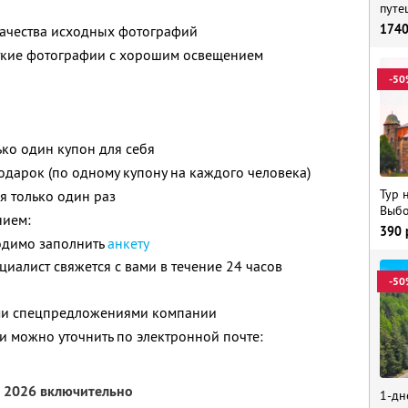
путе
174
 качества исходных фотографий
еткие фотографии с хорошим освещением
-50
ько один купон для себя
дарок (по одному купону на каждого человека)
Тур 
я только один раз
Выбо
нием:
390
одимо заполнить
анкету
иалист свяжется с вами в течение 24 часов
-50
ими спецпредложениями компании
 можно уточнить по электронной почте:
я 2026 включительно
1-дн