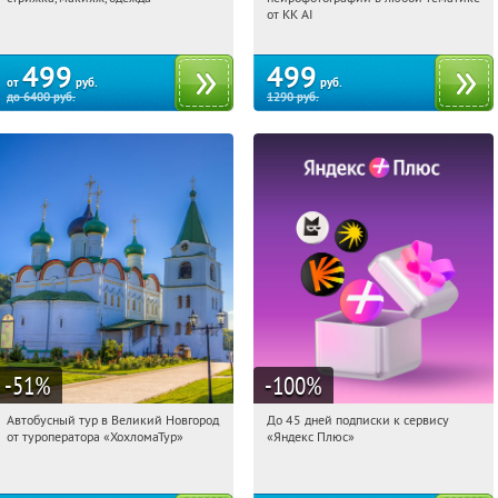
Россия
Россия
от KK AI
499
499
от
руб.
руб.
до
6400
руб.
1290
руб.
-51
%
-100
%
Автобусный тур в Великий Новгород
До 45 дней подписки к сервису
03:12:09
Купили:
2
03:12:09
Получили:
19
от туроператора «ХохломаТур»
«Яндекс Плюс»
Сенная площадь
Россия