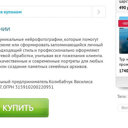
царс
490
ся купоном
-50
НИИ
 уникальные нейрофотографии, которые помогут
 резюме или сформировать запоминающийся личный
одходящий стиль и профессионально оформляют
вой обработки, учитывая все пожелания клиента.
Тур 
 качественные и современные портреты для любых
прож
 или создание памятных семейных архивов.
174
льный предприниматель Колибабчук Василиса
7
, ОГРН 315910200220951
Теги:
КУПИТЬ
Фот