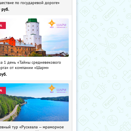
шествие по государевой дороге»
0
руб.
%
на 1 день «Тайны средневекового
рга» от компании «Шарм»
руб.
%
евный тур «Рускеала — мраморное