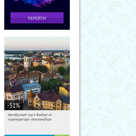
-51
%
Автобусный тур в Выборг от
03:12:09
Купили:
9
туроператора «ХохломаТур»
Сенная площадь