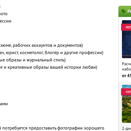
й
Р
фото
ессии
-90
зюме, рабочих аккаунтов и документов)
, юрист, косметолог, блогер и другие профессии)
ые образы и журнальный стиль)
Расч
ие и креативные образы вашей истории любви)
набо
от
4
-50
цами
 потребуется предоставить фотографии хорошего
2-дн