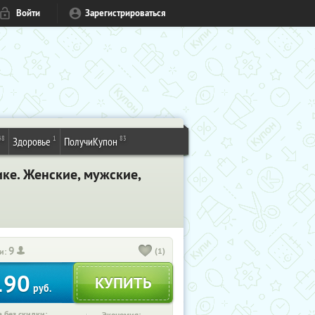
Войти
Зарегистрироваться
48
1
83
Здоровье
ПолучиКупон
ке. Женские, мужские,
9
(1)
и:
190
руб.
 без скидки: