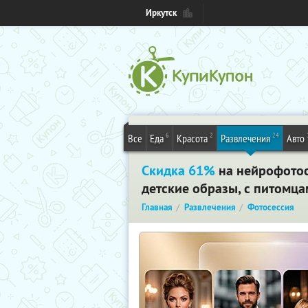
Иркутск
6
2
24
Все
Еда
Красота
Развлечения
Авто
Скидка 61%
на нейрофотос
детские образы, с питомца
Главная
Развлечения
Фотосессия