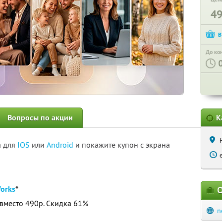
4
До ко
Вопросы по акции
К
а для
IOS
или
Android
и покажите купон с экрана
orks
*
О
вместо 490р. Скидка 61%
n