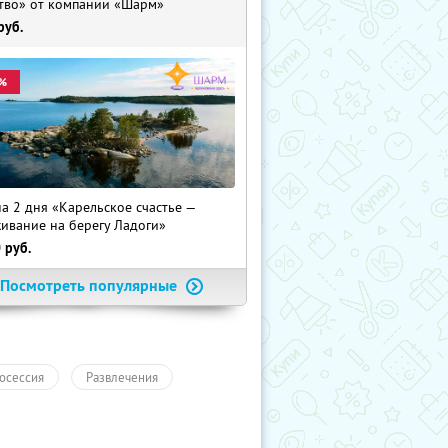
тво» от компании «Шарм»
руб.
%
на 2 дня «Карельское счастье —
ивание на берегу Ладоги»
0
руб.
Посмотреть популярные
осессия
Развлечения