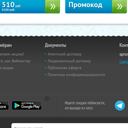
510
Промокод
руб.
5190
руб.
тнёрам
Документы
Кон
елаем акцию!
Агентский договор
spro
е, как Вебмастер
Лицензионный договор
Связ
е акции
Публичная оферта
Политика конфиденциальности
Ищите скидки поблизости,
не выходя из чата: