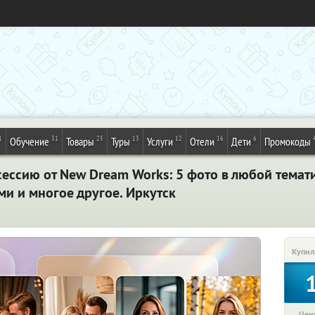
1
31
25
13
12
16
6
Обучение
Товары
Туры
Услуги
Отели
Дети
Промокоды
ессию от New Dream Works: 5 фото в любой темати
ми и многое другое. Иркутск
Купил
Цена