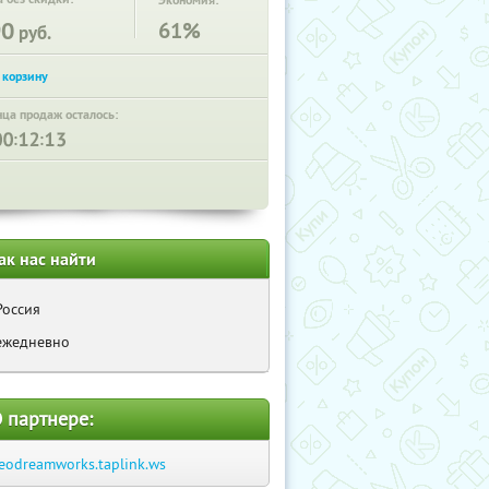
Экономия:
90
61%
руб.
нца продаж осталось:
:
:
ак нас найти
Россия
ежедневно
 партнере:
eodreamworks.taplink.ws