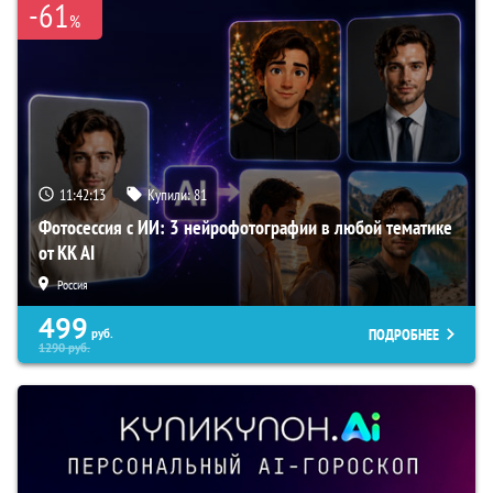
-61
%
11:42:12
Купили:
81
Фотосессия с ИИ: 3 нейрофотографии в любой тематике
от KK AI
Россия
499
ПОДРОБНЕЕ
руб.
1290
руб.