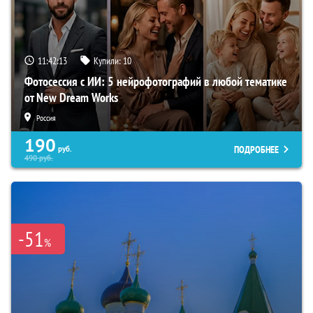
11:42:12
Купили:
10
Фотосессия с ИИ: 5 нейрофотографий в любой тематике
от New Dream Works
Россия
190
ПОДРОБНЕЕ
руб.
490
руб.
-51
%