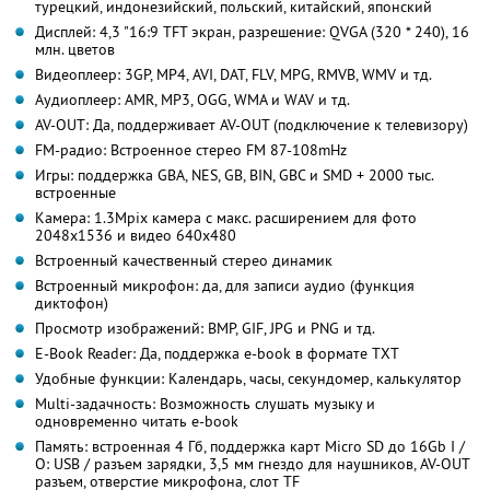
турецкий, индонезийский, польский, китайский, японский
Дисплей: 4,3 "16:9 TFT экран, разрешение: QVGA (320 * 240), 16
млн. цветов
Видеоплеер: 3GP, MP4, AVI, DAT, FLV, MPG, RMVB, WMV и тд.
Аудиоплеер: AMR, MP3, OGG, WMA и WAV и тд.
AV-OUT: Да, поддерживает AV-OUT (подключение к телевизору)
FM-радио: Встроенное стерео FM 87-108mHz
Игры: поддержка GBA, NES, GB, BIN, GBC и SMD + 2000 тыс.
встроенные
Камера: 1.3Mpix камера с макс. расширением для фото
2048х1536 и видео 640х480
Встроенный качественный стерео динамик
Встроенный микрофон: да, для записи аудио (функция
диктофон)
Просмотр изображений: BMP, GIF, JPG и PNG и тд.
E-Book Reader: Да, поддержка e-book в формате TXT
Удобные функции: Календарь, часы, секундомер, калькулятор
Multi-задачность: Возможность слушать музыку и
одновременно читать e-book
Память: встроенная 4 Гб, поддержка карт Micro SD до 16Gb I /
O: USB / разъем зарядки, 3,5 мм гнездо для наушников, AV-OUT
разъем, отверстие микрофона, слот TF