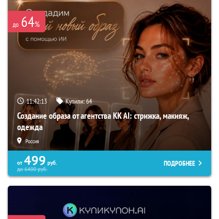
64
%
до
11:42:12
Купили:
64
Создание образа от агентства KK AI: стрижка, макияж,
одежда
Россия
499
ПОДРОБНЕЕ
от
руб.
до
6400
руб.