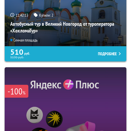
11:42:12
Купили:
2
Автобусный тур в Великий Новгород от туроператора
«ХохломаТур»
Сенная площадь
510
ПОДРОБНЕЕ
руб.
5190
руб.
-100
%