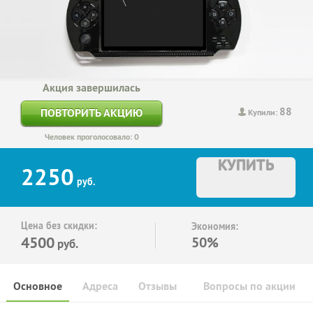
Акция завершилась
88
ПОВТОРИТЬ АКЦИЮ
Купили:
Человек проголосовало: 0
КУПИТЬ
2250
руб.
Цена без скидки:
Экономия:
4500
50%
руб.
Основное
Адреса
Отзывы
Вопросы по акции