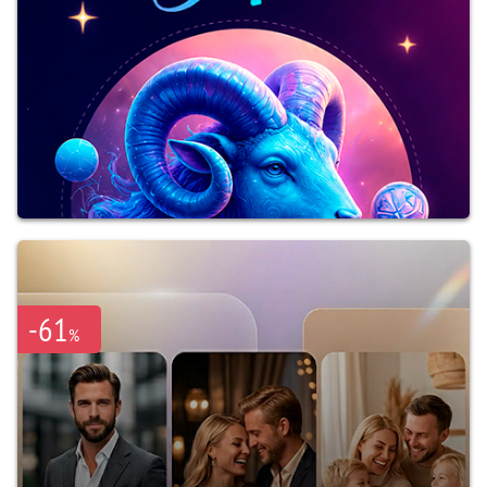
-61
%