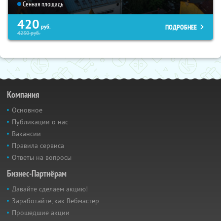
Сенная площадь
420
ПОДРОБНЕЕ
руб.
4230
руб.
Компания
Основное
Публикации о нас
Вакансии
Правила сервиса
Ответы на вопросы
Бизнес-Партнёрам
Давайте сделаем акцию!
Заработайте, как Вебмастер
Прошедшие акции