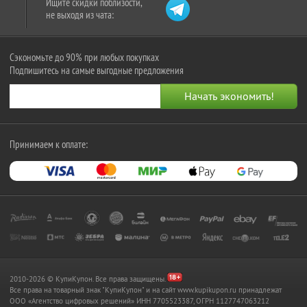
Ищите скидки поблизости,
не выходя из чата:
Сэкономьте до 90% при любых покупках
Подпишитесь на самые выгодные предложения
Принимаем к оплате:
2010-2026 © КупиКупон. Все права защищены.
Все права на товарный знак "КупиКупон" и на сайт www.kupikupon.ru принадлежат
OOO «Агентство цифровых решений» ИНН 7705523387, ОГРН 1127747063212