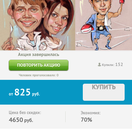
Акция завершилась
152
ПОВТОРИТЬ АКЦИЮ
Купили:
Человек проголосовало: 0
КУПИТЬ
825
от
руб.
Цена без скидки:
Экономия:
4650
70%
руб.