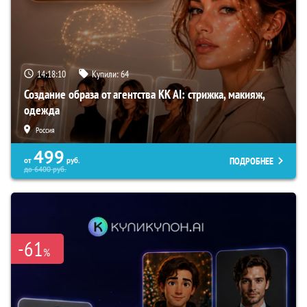
14:18:09
Купили:
64
Создание образа от агентства KK AI: стрижка, макияж,
одежда
Россия
499
ПОДРОБНЕЕ
от
руб.
до
6400
руб.
-61
%