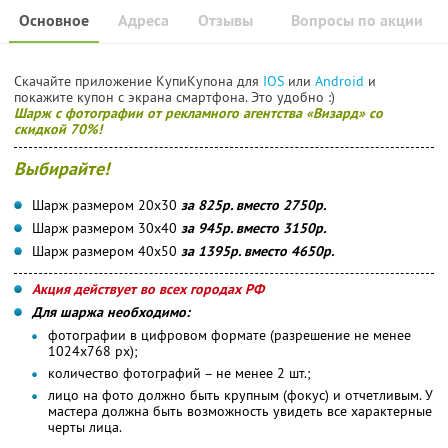
Основное
Адреса
Отзывы
Вопросы по акции
Скачайте приложение КупиКупона для
IOS
или
Android
и
покажите купон с экрана смартфона. Это удобно :)
Шарж с фотографии от рекламного агентства «Визард» со
скидкой 70%!
Выбирайте!
Шарж размером 20х30
за 825р. вместо 2750р.
Шарж размером 30х40
за 945р. вместо 3150р.
Шарж размером 40х50
за 1395р. вместо 4650р.
Акция действует во всех городах РФ
Для шаржа необходимо:
фотографии в цифровом формате (разрешение не менее
1024x768 px);
количество фотографий – не менее 2 шт.;
лицо на фото должно быть крупным (фокус) и отчетливым. У
мастера должна быть возможность увидеть все характерные
черты лица.