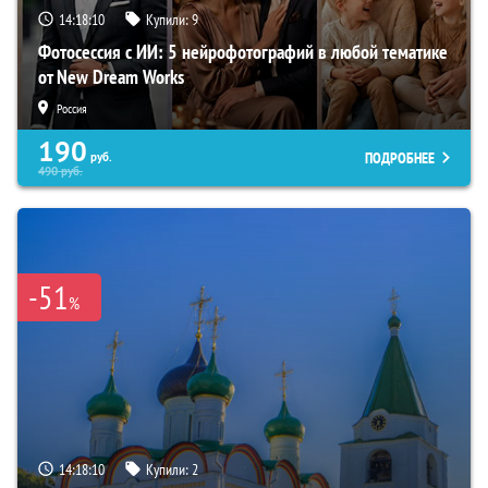
14:18:09
Купили:
9
Фотосессия с ИИ: 5 нейрофотографий в любой тематике
от New Dream Works
Россия
190
ПОДРОБНЕЕ
руб.
490
руб.
-51
%
14:18:09
Купили:
2