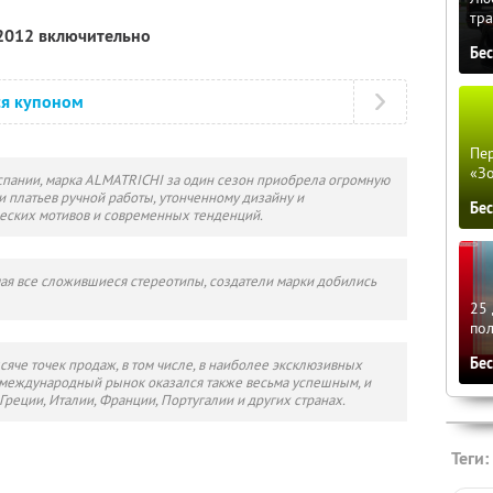
тра
 2012 включительно
Бе
ся купоном
Пер
«З
спании, марка ALMATRICHI за один сезон приобрела огромную
 платьев ручной работы, утонченному дизайну и
Бе
еских мотивов и современных тенденций.
мая все сложившиеся стереотипы, создатели марки добились
25 
по
Бе
сяче точек продаж, в том числе, в наиболее эксклюзивных
 международный рынок оказался также весьма успешным, и
Греции, Италии, Франции, Португалии и других странах.
Теги: