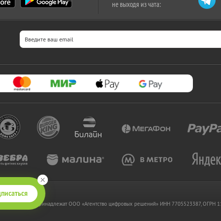
не выходя из чата:
писаться
 www.kupikupon.ru принадлежат OOO «Агентство цифровых решений» ИНН 7705523387, ОГРН