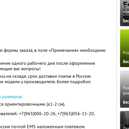
Ра
«Э
Бе
ии формы заказа, в поле «Примечания» необходимо
Кур
Бе
чение одного рабочего дня после оформления
есующие вас вопросы!
сь на складе, срок доставки платья в Россию
чии модели у производителя. Более подробно
.
Ра
дне
й размеров
.
Бе
я ориентировочными (±1-2 см).
вателей: +7(965)006-20-26, +7(965)056-15-20,
России почтой EMS наложенным платежом.
Люб