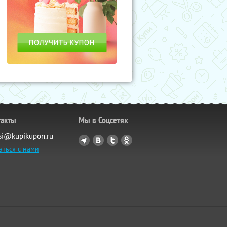
такты
Мы в Соцсетях
si@kupikupon.ru
аться с нами