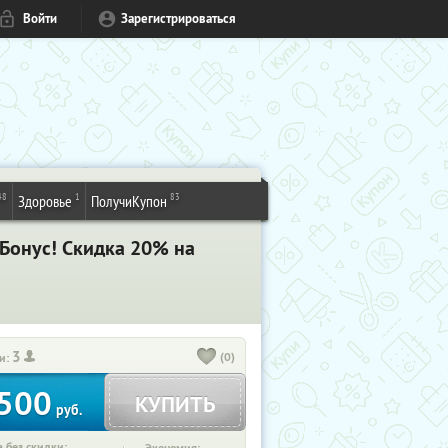
Войти
Зарегистрироваться
48
1
83
Здоровье
ПолучиКупон
! Бонус! Cкидка 20% на
3
(0)
и:
500
КУПИТЬ
руб.
 без скидки: