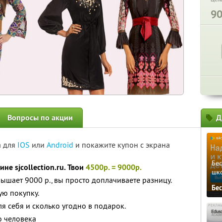
9
Вопросы по акции
Д
а для
IOS
или
Android
и покажите купон с экрана
Бе
не sjcollection.ru. Твои
4500р. = 9000р.
шк
ышает 9000 р., вы просто доплачиваете разницу.
Бе
ю покупку.
я себя и сколько угодно в подарок.
о человека