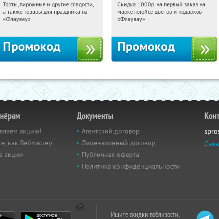
Торты, пирожные и другие сладости,
Скидка 1000р. на первый заказ на
05:13:47
Получили:
6
05:13:47
Получили:
18
а также товары для праздника на
маркетплейсе цветов и подарков
Россия
Россия
«Флаувау»
«Флаувау»
Промокод
Промокод
тнёрам
Документы
Кон
елаем акцию!
Агентский договор
spro
е, как Вебмастер
Лицензионный договор
Связ
е акции
Публичная оферта
Политика конфиденциальности
Ищите скидки поблизости,