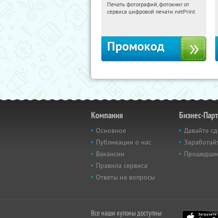
Печать фотографий, фотокниг от
05:13:47
Получили:
4
сервиса цифровой печати netPrint
Россия
Промокод
Компания
Бизнес-Пар
Основное
Давайте сд
Публикации о нас
Заработайт
Вакансии
Прошедши
Правила сервиса
Ответы на вопросы
Все наши купоны доступны