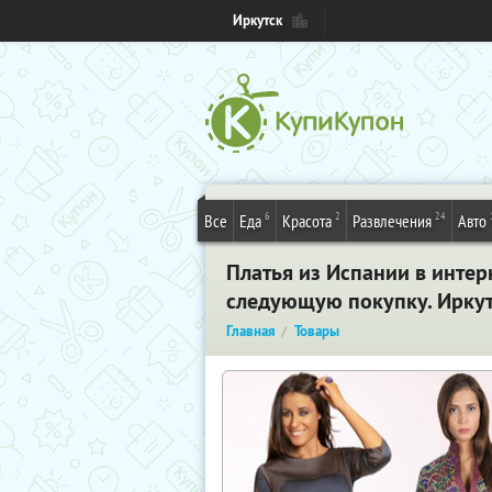
Иркутск
6
2
24
Все
Еда
Красота
Развлечения
Авто
Платья из Испании в интерн
следующую покупку. Ирку
Главная
Товары