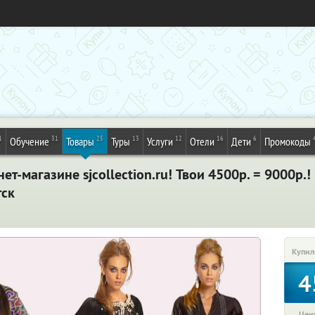
1
31
25
13
12
16
6
Обучение
Товары
Туры
Услуги
Отели
Дети
Промокоды
ет-магазине sjcollection.ru! Твои 4500р. = 9000р.
тск
Купил
4
Цена