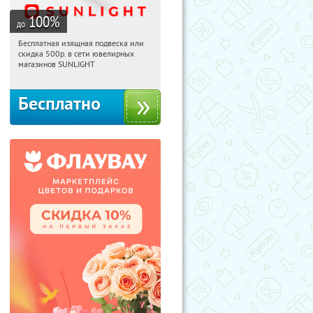
100
%
до
Бесплатная изящная подвеска или
05:13:47
Получили:
73
скидка 500р. в сети ювелирных
Россия
магазинов SUNLIGHT
Бесплатно