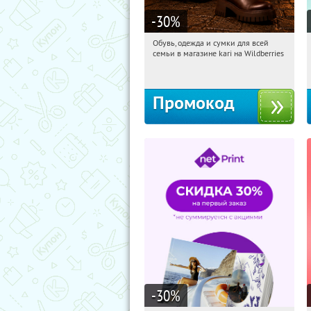
-30
%
Обувь, одежда и сумки для всей
05:13:47
Получили:
30
семьи в магазине kari на Wildberries
Россия
Промокод
-30
%