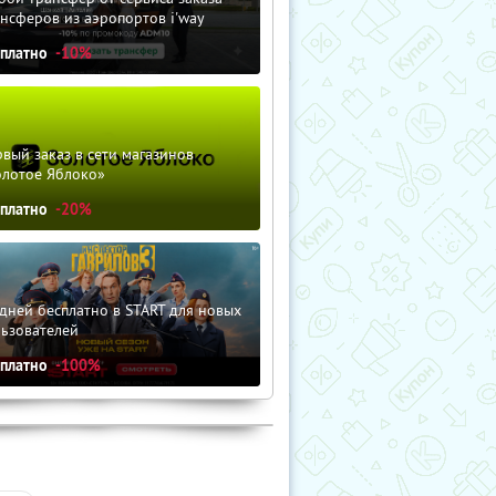
нсферов из аэропортов i'way
сплатно
-10%
вый заказ в сети магазинов
олотое Яблоко»
сплатно
-20%
дней бесплатно в START для новых
льзователей
сплатно
-100%