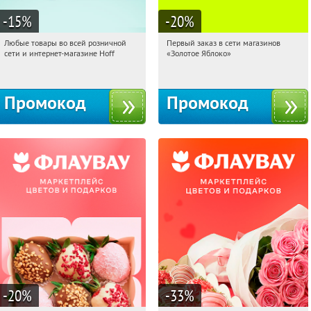
-15
%
-20
%
Любые товары во всей розничной
Первый заказ в сети магазинов
05:13:47
Получили:
83
05:13:47
Получи первым!
сети и интернет-магазине Hoff
«Золотое Яблоко»
Москва, 1-й Волоколамский проезд,
Россия
10с1
Промокод
Промокод
-20
%
-33
%