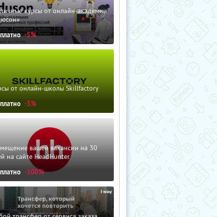
зличные курсы от онлайн-академии
дюсон»
сплатно
-5%
сы от онлайн-школы Skillfactory
сплатно
-5%
змещение вашей вакансии на 30
й на сайте HeadHunter
сплатно
-100%
ой трансфер от сервиса заказа