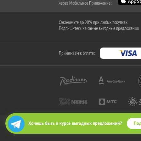
через Мобильное Приложение:
Сэкономьте до 90% при любых покупках
Подпишитесь на самые выгодные предложения
Принимаем к оплате:
Под
Хочешь быть в курсе выгодных предложений?
2010-2026 © КупиКупон. Все права защищены.
Все права на товарный знак "КупиКупон" и на сайт