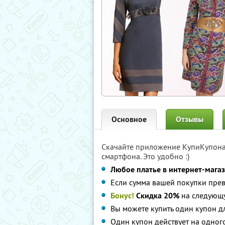
Основное
Отзывы
Скачайте приложение КупиКупон
смартфона. Это удобно :)
Любое платье в интернет-магази
Если сумма вашей покупки прев
Бонус!
Cкидка 20%
на следующу
Вы можете купить один купон дл
Один купон действует на одног