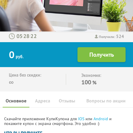
524
:
:
Получили:
0
руб.
Цена без скидки:
Экономия:
∞
100
%
Основное
Адреса
Отзывы
Вопросы по акции
Скачайте приложение КупиКупона для
IOS
или
Android
и
покажите купон с экрана смартфона. Это удобно :)