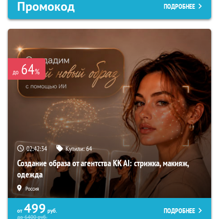
Промокод
ПОДРОБНЕЕ
64
%
до
02:42:33
Купили:
64
Создание образа от агентства KK AI: стрижка, макияж,
одежда
Россия
499
ПОДРОБНЕЕ
от
руб.
до
6400
руб.