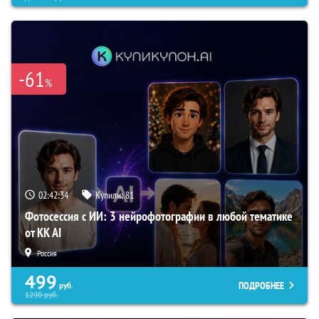
-61
%
02:42:33
Купили:
81
Фотосессия с ИИ: 3 нейрофотографии в любой тематике
от KK AI
Россия
499
ПОДРОБНЕЕ
руб.
1290
руб.