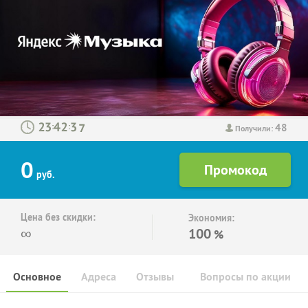
48
:
:
Получили:
0
руб.
Цена без скидки:
Экономия:
∞
100
%
Основное
Адреса
Отзывы
Вопросы по акции