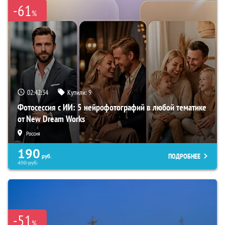
-61
%
02:42:33
Купили:
9
Фотосессия с ИИ: 5 нейрофотографий в любой тематике
от New Dream Works
Россия
190
ПОДРОБНЕЕ
руб.
490
руб.
-51
%