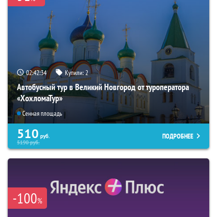
02:42:33
Купили:
2
Автобусный тур в Великий Новгород от туроператора
«ХохломаТур»
Сенная площадь
510
ПОДРОБНЕЕ
руб.
5190
руб.
-100
%