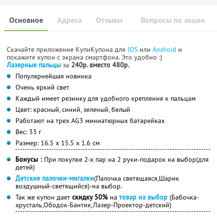
Основное
Адреса
Отзывы
Вопросы по акции
Скачайте приложение КупиКупона для
IOS
или
Android
и
покажите купон с экрана смартфона. Это удобно :)
Лазерные пальцы
за
240р. вместо 480р.
Популярнейшая новинка
Очень яркий свет
Каждый имеет резинку для удобного крепления к пальцам
Цвет: красный, синий, зеленый, белый
Работают на трех AG3 миниатюрных батарейках
Вес: 33 г
Размер: 16.5 х 15.5 х 1.6 см
Бонусы :
При покупке 2-х пар на 2 руки-подарок на выбор(для
детей)
Детские палочки-мигалки
(Палочка светящаяся,Шарик
воздушный-светящийся)-на выбор.
Так же купон дает
скидку 50%
на
товар на выбор
(Бабочка-
хрусталь,Ободок-Бантик,Лазер-Проектор-детский)