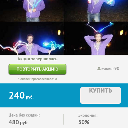
Акция завершилась
90
ПОВТОРИТЬ АКЦИЮ
Купили:
Человек проголосовало: 0
КУПИТЬ
240
руб.
Цена без скидки:
Экономия:
480
50%
руб.