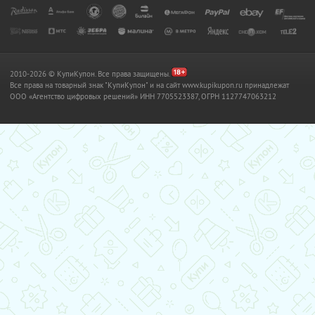
2010-2026 © КупиКупон. Все права защищены.
Все права на товарный знак "КупиКупон" и на сайт www.kupikupon.ru принадлежат
OOO «Агентство цифровых решений» ИНН 7705523387, ОГРН 1127747063212