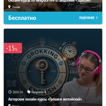
Онлайн-курсы по нейросетям от академии «Эдюсон»
Москва
Бесплатно
ПОДРОБНЕЕ
-15
%
18:02:13
Получили:
4
Авторские онлайн-курсы «Грокаем английский»
Россия