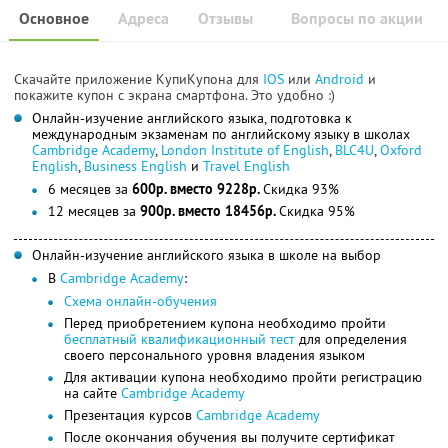
Основное
Адреса
Отзывы
Вопросы по акции
Скачайте приложение КупиКупона для
IOS
или
Android
и
покажите купон с экрана смартфона. Это удобно :)
Онлайн-изучение английского языка, подготовка к
международным экзаменам по английскому языку в школах
Cambridge Academy
,
London Institute of English
,
BLC4U
,
Oxford
English
,
Business English
и
Travel English
6 месяцев за
600р. вместо 9228р.
Скидка 93%
12 месяцев за
900р. вместо 18456р.
Скидка 95%
Онлайн-изучение английского языка в школе на выбор
В
Cambridge Academy
:
Схема онлайн-обучения
Перед приобретением купона необходимо пройти
бесплатный квалификационный тест
для определения
своего персонального уровня владения языком
Для активации купона необходимо пройти регистрацию
на сайте
Cambridge Academy
Презентация курсов
Cambridge Academy
После окончания обучения вы получите сертификат