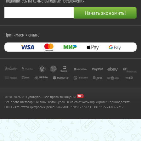
Подпишитесь на самые выгодные предложения
Принимаем к оплате:
2010-2026 © КупиКупон. Все права защищены.
Все права на товарный знак "КупиКупон" и на сайт www.kupikupon.ru принадлежат
OOO «Агентство цифровых решений» ИНН 7705523387, ОГРН 1127747063212