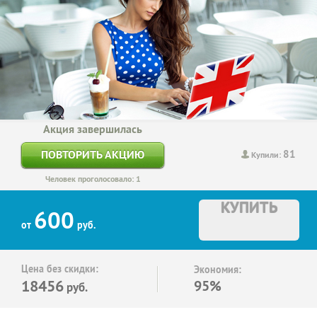
Акция завершилась
81
ПОВТОРИТЬ АКЦИЮ
Купили:
Человек проголосовало: 1
КУПИТЬ
600
от
руб.
Цена без скидки:
Экономия:
18456
95%
руб.