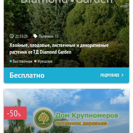
21:53:24
Получили:
15
Хвойные, плодовые, лиственные и декоративные
растения от ТД Diamond Garden
Выставочная
Угрешская
Бесплатно
ПОДРОБНЕЕ
-50
%