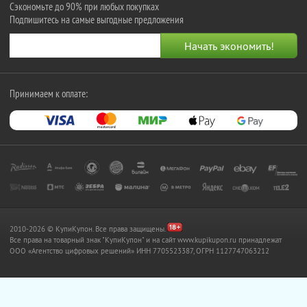
Сэкономьте до 90% при любых покупках
Подпишитесь на самые выгодные предложения
Принимаем к оплате:
2010-2026 © КупиКупон. Все права защищены.
Все права на товарный знак "КупиКупон" и на сайт www.kupikupon.ru принадлежат
OOO «Агентство цифровых решений» ИНН 7705523387, ОГРН 1127747063212