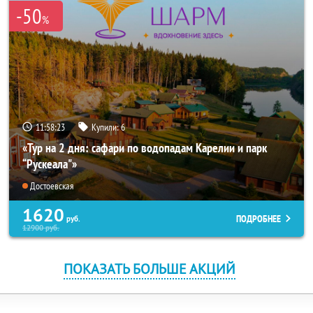
-50
%
11:58:23
Купили:
6
«Тур на 2 дня: сафари по водопадам Карелии и парк
“Рускеала"»
Достоевская
1620
ПОДРОБНЕЕ
руб.
12900
руб.
ПОКАЗАТЬ БОЛЬШЕ АКЦИЙ