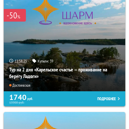
-50
%
11:58:23
Купили:
39
Тур на 2 дня «Карельское счастье — проживание на
берегу Ладоги»
Достоевская
1740
ПОДРОБНЕЕ
руб.
13900
руб.